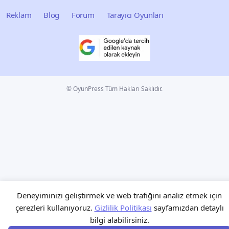
Reklam
Blog
Forum
Tarayıcı Oyunları
© OyunPress Tüm Hakları Saklıdır.
Deneyiminizi geliştirmek ve web trafiğini analiz etmek için
çerezleri kullanıyoruz.
Gizlilik Politikası
sayfamızdan detaylı
bilgi alabilirsiniz.