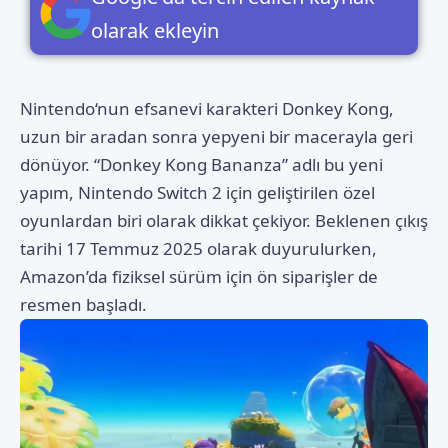
olarak ekleyin
Nintendo
‘nun efsanevi karakteri
Donkey Kong
,
uzun bir aradan sonra yepyeni bir macerayla geri
dönüyor. “Donkey Kong Bananza” adlı bu yeni
yapım, Nintendo Switch 2 için geliştirilen özel
oyunlardan biri olarak dikkat çekiyor. Beklenen çıkış
tarihi 17 Temmuz 2025 olarak duyurulurken,
Amazon’da fiziksel sürüm için ön siparişler de
resmen başladı.