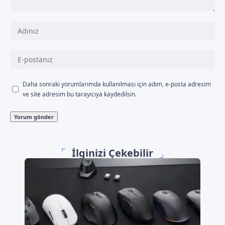
Daha sonraki yorumlarımda kullanılması için adım, e-posta adresim
ve site adresim bu tarayıcıya kaydedilsin.
İlginizi Çekebilir