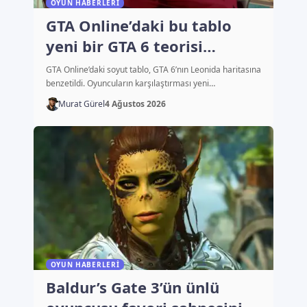
OYUN HABERLERI
GTA Online’daki bu tablo
yeni bir GTA 6 teorisi
başlattı
GTA Online’daki soyut tablo, GTA 6’nın Leonida haritasına
benzetildi. Oyuncuların karşılaştırması yeni…
Murat Gürel
4 Ağustos 2026
OYUN HABERLERI
Baldur’s Gate 3’ün ünlü