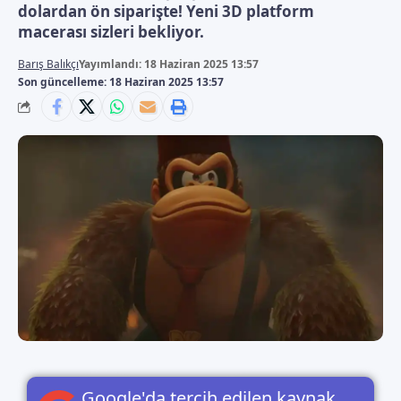
dolardan ön siparişte! Yeni 3D platform
macerası sizleri bekliyor.
Barış Balıkçı
Yayımlandı: 18 Haziran 2025 13:57
Son güncelleme: 18 Haziran 2025 13:57
Google'da tercih edilen kaynak