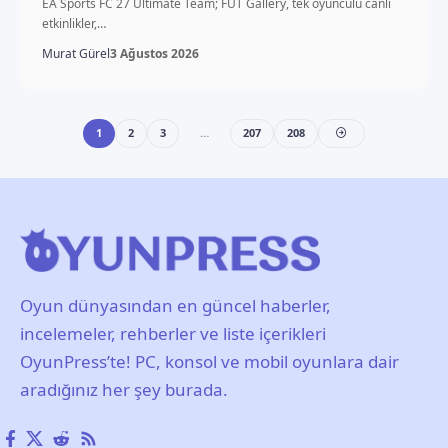
EA Sports FC 27 Ultimate Team; FUT Gallery, tek oyunculu canlı
etkinlikler,…
Murat Gürel
3 Ağustos 2026
1
2
3
…
207
208
Oyun dünyasından en güncel haberler,
incelemeler, rehberler ve liste içerikleri
OyunPress’te! PC, konsol ve mobil oyunlara dair
aradığınız her şey burada.