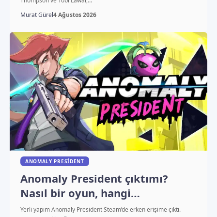
Thompson ve Tobi Lawal,…
Murat Gürel
4 Ağustos 2026
ANOMALY PRESIDENT
Anomaly President çıktımı?
Nasıl bir oyun, hangi
platformlarda oynanıyor?
Yerli yapım Anomaly President Steam’de erken erişime çıktı.