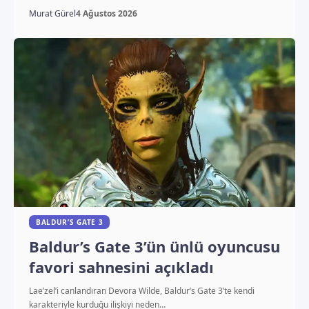
Murat Gürel
4 Ağustos 2026
BALDUR’S GATE 3
Baldur’s Gate 3’ün ünlü oyuncusu
favori sahnesini açıkladı
Lae’zel’i canlandıran Devora Wilde, Baldur’s Gate 3’te kendi
karakteriyle kurduğu ilişkiyi neden…