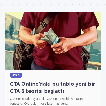
GTA 5
GTA Online’daki bu tablo yeni bir
GTA 6 teorisi başlattı
GTA Online’daki soyut tablo, GTA 6’nın Leonida haritasına
benzetildi. Oyuncuların karşılaştırması yeni…