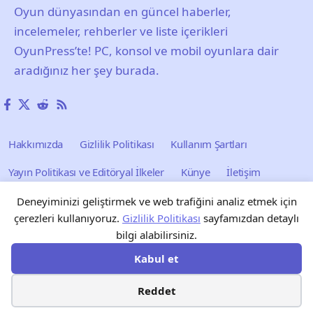
Oyun dünyasından en güncel haberler,
incelemeler, rehberler ve liste içerikleri
OyunPress’te! PC, konsol ve mobil oyunlara dair
aradığınız her şey burada.
Hakkımızda
Gizlilik Politikası
Kullanım Şartları
Yayın Politikası ve Editöryal İlkeler
Künye
İletişim
Reklam
Blog
Forum
Tarayıcı Oyunları
Deneyiminizi geliştirmek ve web trafiğini analiz etmek için
çerezleri kullanıyoruz.
Gizlilik Politikası
sayfamızdan detaylı
bilgi alabilirsiniz.
Kabul et
Reddet
© OyunPress Tüm Hakları Saklıdır.