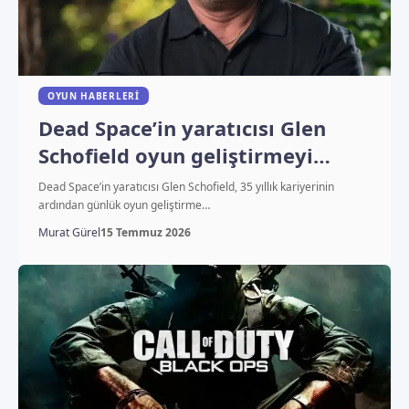
OYUN HABERLERI
Dead Space’in yaratıcısı Glen
Schofield oyun geliştirmeyi
bırakıyor
Dead Space’in yaratıcısı Glen Schofield, 35 yıllık kariyerinin
ardından günlük oyun geliştirme…
Murat Gürel
15 Temmuz 2026