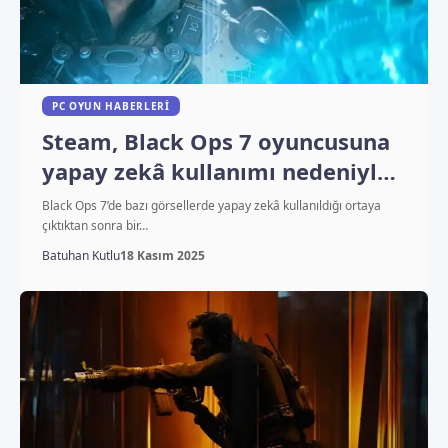
PC OYUN HABERLERI
Steam, Black Ops 7 oyuncusuna
yapay zekâ kullanımı nedeniyle
para iadesi yaptı
Black Ops 7’de bazı görsellerde yapay zekâ kullanıldığı ortaya
çıktıktan sonra bir…
Batuhan Kutlu
18 Kasım 2025