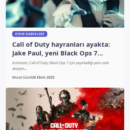
OYUN HABERLERI
Call of Duty hayranları ayakta:
Jake Paul, yeni Black Ops 7
fragmanında oynayınca ortalık
Activision, Call of Duty: Black Ops 7 için yayınladığı yeni canlı
karıştı!
aksiyon…
Murat Gürel
26 Ekim 2025