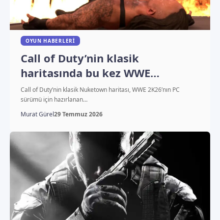
OYUN HABERLERI
Call of Duty’nin klasik
haritasında bu kez WWE
yıldızları dövüşecek
Call of Duty’nin klasik Nuketown haritası, WWE 2K26’nın PC
sürümü için hazırlanan…
Murat Gürel
29 Temmuz 2026