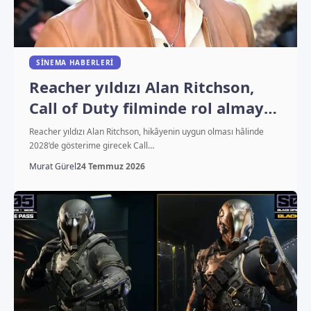
SINEMA HABERLERI
Reacher yıldızı Alan Ritchson,
Call of Duty filminde rol almaya
sıcak bakıyor
Reacher yıldızı Alan Ritchson, hikâyenin uygun olması hâlinde
2028’de gösterime girecek Call…
Murat Gürel
24 Temmuz 2026