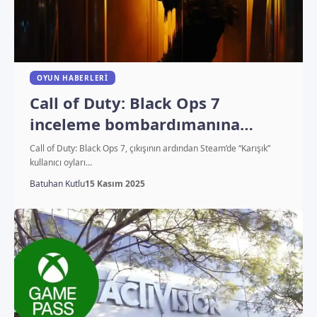
OYUN HABERLERI
Call of Duty: Black Ops 7
inceleme bombardımanına
uğruyor
Call of Duty: Black Ops 7, çıkışının ardından Steam’de “Karışık”
kullanıcı oyları…
Batuhan Kutlu
15 Kasım 2025