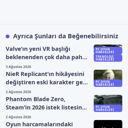
Ayrıca Şunları da Beğenebilirsiniz
Valve’ın yeni VR başlığı
PC OYUN
HABERLERI
beklenenden çok daha pahalı
TEKNOLOJI
HABERLERI
olabilir
3 Ağustos 2026
NieR Replicant’ın hikâyesini
değiştiren eski karakter geri
PC OYUN
HABERLERI
döndü
2 Ağustos 2026
Phantom Blade Zero,
Steam’in 2026 istek listesinde
PC OYUN
HABERLERI
zirveye yerleşti
2 Ağustos 2026
Oyun harcamalarındaki