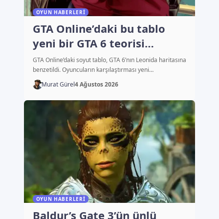
OYUN HABERLERI
GTA Online’daki bu tablo
yeni bir GTA 6 teorisi
başlattı
GTA Online’daki soyut tablo, GTA 6’nın Leonida haritasına
benzetildi. Oyuncuların karşılaştırması yeni…
Murat Gürel
4 Ağustos 2026
OYUN HABERLERI
Baldur’s Gate 3’ün ünlü