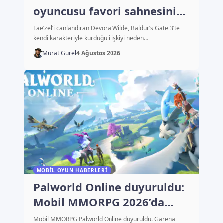
oyuncusu favori sahnesini
açıkladı
Lae’zel’i canlandıran Devora Wilde, Baldur’s Gate 3’te
kendi karakteriyle kurduğu ilişkiyi neden…
Murat Gürel
4 Ağustos 2026
MOBIL OYUN HABERLERI
Palworld Online duyuruldu:
Mobil MMORPG 2026’da
çıkacak
Mobil MMORPG Palworld Online duyuruldu. Garena