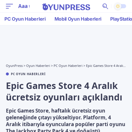
Aaa
PC Oyun Haberleri
Mobil Oyun Haberleri
PlayStati
OyunPress
>
Oyun Haberleri
>
PC Oyun Haberleri
>
Epic Games Store 4 Aralık ücretsiz oyunları açıklandı
PC OYUN HABERLERI
Epic Games Store 4 Aralık
ücretsiz oyunları açıklandı
Epic Games Store, haftalık ücretsiz oyun
geleneğinde çıtayı yükseltiyor. Platform, 4
Aralık itibarıyla oyunculara popüler parti oyunu
The Jackbox Party Pack 4 ve doğaüstü