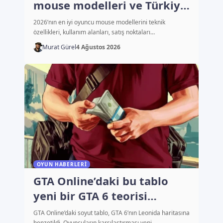
mouse modelleri ve Türkiye
fiyatları
2026’nın en iyi oyuncu mouse modellerini teknik
özellikleri, kullanım alanları, satış noktaları…
Murat Gürel
4 Ağustos 2026
OYUN HABERLERI
GTA Online’daki bu tablo
yeni bir GTA 6 teorisi
başlattı
GTA Online’daki soyut tablo, GTA 6’nın Leonida haritasına
benzetildi. Oyuncuların karşılaştırması yeni…