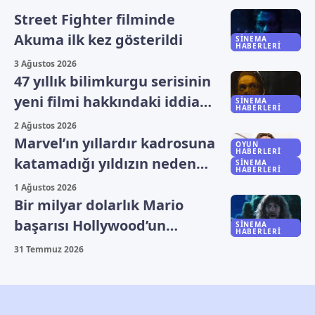
Street Fighter filminde
Akuma ilk kez gösterildi
SINEMA
HABERLERI
3 Ağustos 2026
47 yıllık bilimkurgu serisinin
yeni filmi hakkındaki iddia
SINEMA
HABERLERI
yalanlandı
2 Ağustos 2026
Marvel’ın yıllardır kadrosuna
OYUN
HABERLERI
katamadığı yıldızın neden
SINEMA
HABERLERI
beklediği açıklandı
1 Ağustos 2026
Bir milyar dolarlık Mario
başarısı Hollywood’un
SINEMA
HABERLERI
rotasını değiştirdi
31 Temmuz 2026