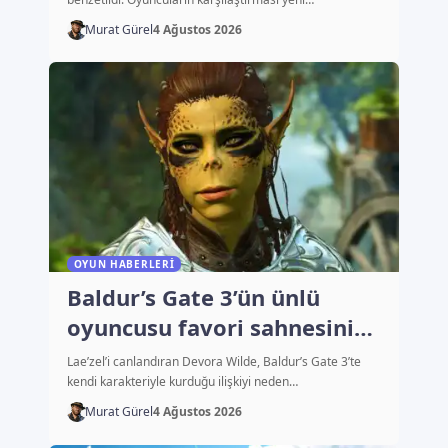
Murat Gürel
4 Ağustos 2026
OYUN HABERLERI
Baldur’s Gate 3’ün ünlü
oyuncusu favori sahnesini
açıkladı
Lae’zel’i canlandıran Devora Wilde, Baldur’s Gate 3’te
kendi karakteriyle kurduğu ilişkiyi neden…
Murat Gürel
4 Ağustos 2026