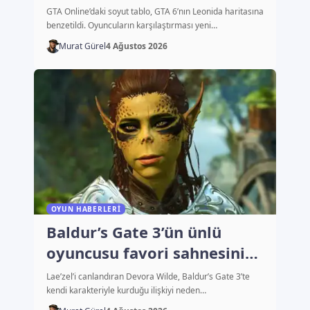
başlattı
GTA Online’daki soyut tablo, GTA 6’nın Leonida haritasına
benzetildi. Oyuncuların karşılaştırması yeni…
Murat Gürel
4 Ağustos 2026
OYUN HABERLERI
Baldur’s Gate 3’ün ünlü
oyuncusu favori sahnesini
açıkladı
Lae’zel’i canlandıran Devora Wilde, Baldur’s Gate 3’te
kendi karakteriyle kurduğu ilişkiyi neden…