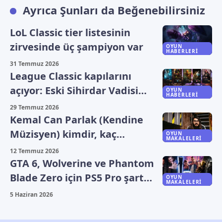
Ayrıca Şunları da Beğenebilirsiniz
LoL Classic tier listesinin
zirvesinde üç şampiyon var
OYUN
HABERLERI
31 Temmuz 2026
League Classic kapılarını
açıyor: Eski Sihirdar Vadisi
OYUN
HABERLERI
geri döndü
29 Temmuz 2026
Kemal Can Parlak (Kendine
Müzisyen) kimdir, kaç
OYUN
MAKALELERI
yaşında ve nereli?
12 Temmuz 2026
GTA 6, Wolverine ve Phantom
Blade Zero için PS5 Pro şart
OYUN
MAKALELERI
mı?
5 Haziran 2026