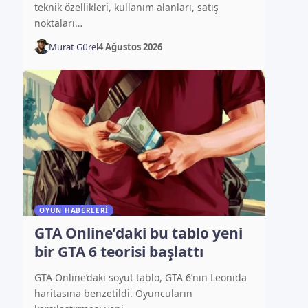
teknik özellikleri, kullanım alanları, satış
noktaları…
Murat Gürel
4 Ağustos 2026
OYUN HABERLERI
GTA Online’daki bu tablo yeni
bir GTA 6 teorisi başlattı
GTA Online’daki soyut tablo, GTA 6’nın Leonida
haritasına benzetildi. Oyuncuların