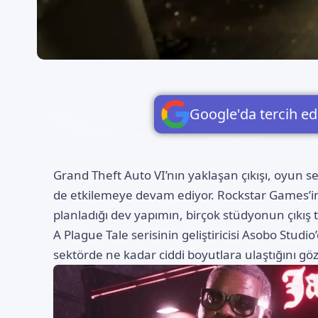
Google'da tercih ed
Grand Theft Auto VI’nın yaklaşan çıkışı
, oyun se
de etkilemeye devam ediyor. Rockstar Games’i
planladığı dev yapımın, birçok stüdyonun çıkış ta
A Plague Tale serisinin geliştiricisi Asobo Stu
sektörde ne kadar ciddi boyutlara ulaştığını gö