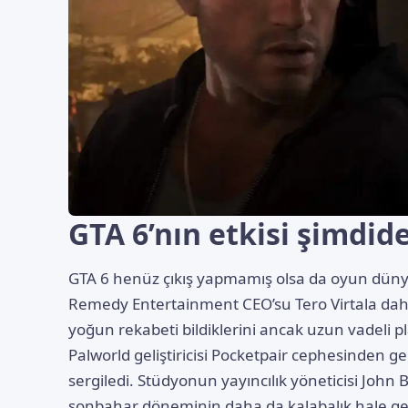
GTA 6’nın etkisi şimdid
GTA 6 henüz çıkış yapmamış olsa da oyun dünya
Remedy Entertainment CEO’su Tero Virtala daha
yoğun rekabeti bildiklerini ancak uzun vadeli p
Palworld geliştiricisi Pocketpair cephesinden ge
sergiledi. Stüdyonun yayıncılık yöneticisi John
sonbahar döneminin daha da kalabalık hale geldi