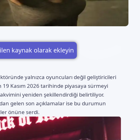
ilen kaynak olarak ekleyin
ktöründe yalnızca oyuncuları değil geliştiricileri
n 19 Kasım 2026 tarihinde piyasaya sürmeyi
kvimini yeniden şekillendirdiği belirtiliyor.
dio’dan gelen son açıklamalar ise bu durumun
zler önüne serdi.