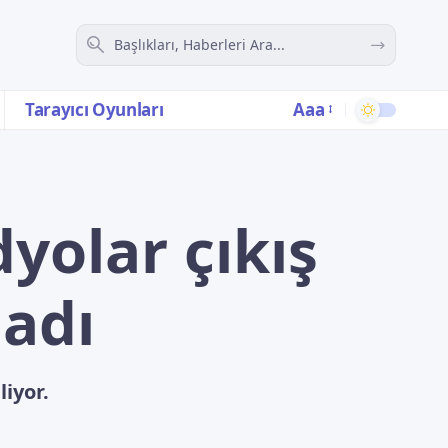
Aaa
Tarayıcı Oyunları
yolar çıkış
ladı
iyor.