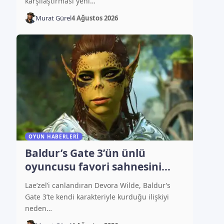
karşılaştırması yeni…
Murat Gürel
4 Ağustos 2026
OYUN HABERLERI
Baldur’s Gate 3’ün ünlü
oyuncusu favori sahnesini
açıkladı
Lae’zel’i canlandıran Devora Wilde, Baldur’s
Gate 3’te kendi karakteriyle kurduğu ilişkiyi
neden…