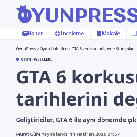
Haber
İnceleme
Makale
OyunPress
>
Oyun Haberleri
>
GTA 6 korkusu büyüyor: Stüdyolar çık
OYUN HABERLERI
GTA 6 korkus
tarihlerini d
Geliştiriciler, GTA 6 ile aynı dönemde ç
Murat Gürel
Yayımlandı: 14 Haziran 2026 21:57