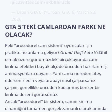
pic.twitter.com/nKbBhrUcls
— Urban GTA 6 (@Urban_GTA_6)
March 23,
2026
GTA 5’TEKİ CAMLARDAN FARKI NE
OLACAK?
Peki “prosedürel cam sistemi” oyuncular için
pratikte ne anlama geliyor?
Grand Theft Auto V
dâhil
olmak üzere günümüzdeki birçok oyunda cam
kırılma efektleri büyük ölçüde önceden hazırlanmış
animasyonlara dayanır. Yani cama nereden ateş
ederseniz edin veya arabayı nasıl çarparsanız
çarpın, genellikle önceden kodlanmış benzer bir
kırılma deseni görürsünüz.
Ancak “prosedürel” bir sistem, camın kırılma
dinamiğini tamamen gerçek zamanlı olarak anında