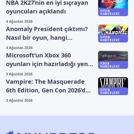
NBA 2K27’nin en iyi sıçrayan
oyuncuları açıklandı
OYUN
HABERLERI
4 Ağustos 2026
Anomaly President çıktımı?
Nasıl bir oyun, hangi
OYUN
HABERLERI
platformlarda oynanıyor?
4 Ağustos 2026
Microsoft’un Xbox 360
oyunları için hazırladığı yeni
XBOX
HABERLERI
plan sızdı
3 Ağustos 2026
Vampire: The Masquerade
6th Edition, Gen Con 2026’da
OYUN
HABERLERI
duyuruldu
3 Ağustos 2026