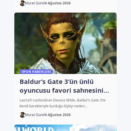
Murat Gürel
4 Ağustos 2026
OYUN HABERLERI
Baldur’s Gate 3’ün ünlü
oyuncusu favori sahnesini
açıkladı
Lae’zel’i canlandıran Devora Wilde, Baldur’s Gate 3’te
kendi karakteriyle kurduğu ilişkiyi neden…
Murat Gürel
4 Ağustos 2026