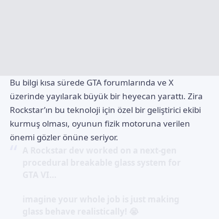
Bu bilgi kısa sürede GTA forumlarında ve X
üzerinde yayılarak büyük bir heyecan yarattı. Zira
Rockstar’ın bu teknoloji için özel bir geliştirici ekibi
kurmuş olması, oyunun fizik motoruna verilen
önemi gözler önüne seriyor.
A Rockstar dev worked on a next-gen
procedural breakable glass system for
GTA VI…
imagine your whole job is just making
glass behave realistically! 😭