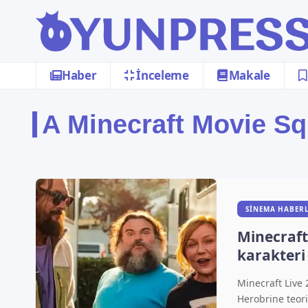
Haber
İnceleme
Makale
A Minecraft Movie S
SINEMA HABERL
Minecraft 
karakteri
Minecraft Live 
Herobrine teor