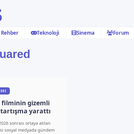
Rehber
Teknoloji
Sinema
Forum
quared
ERI
filminin gizemli
 tartışma yarattı
2026 sonrası ortaya atılan
isi sosyal medyada gündem