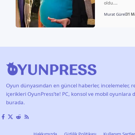
oldu.…
Murat Gürel
31 M
Oyun dünyasından en güncel haberler, incelemeler, re
içerikleri OyunPress’te! PC, konsol ve mobil oyunlara d
burada.
Hakkımızda
Gizlilik Politikası
Kullanım Şartlar