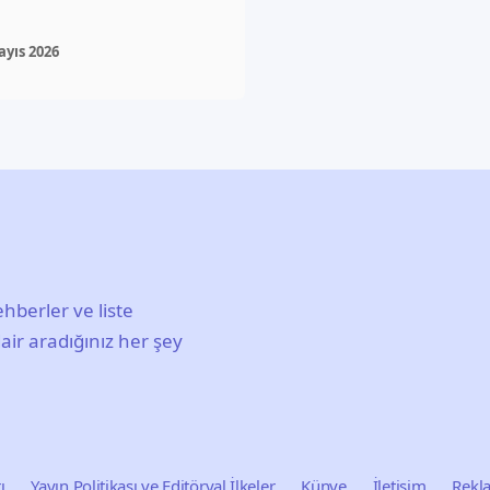
ayıs 2026
hberler ve liste
air aradığınız her şey
ı
Yayın Politikası ve Editöryal İlkeler
Künye
İletişim
Rekl