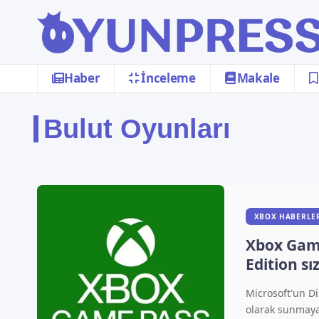
Haber
İnceleme
Makale
Bulut Oyunları
XBOX HABERLE
Xbox Game
Edition sız
nitro abo
Microsoft'un Di
olarak sunmaya