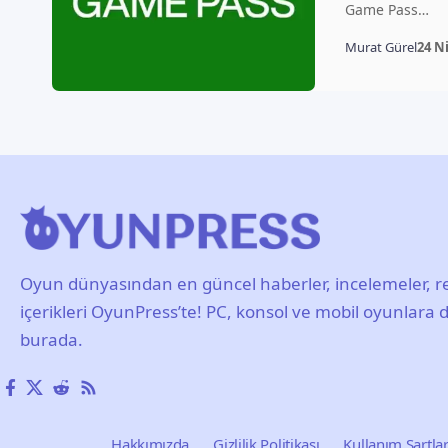
Game Pass…
Murat Gürel
24 N
Oyun dünyasından en güncel haberler, incelemeler, re
içerikleri OyunPress’te! PC, konsol ve mobil oyunlara d
burada.
Hakkımızda
Gizlilik Politikası
Kullanım Şartlar