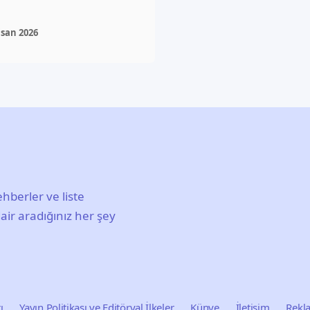
isan 2026
hberler ve liste
air aradığınız her şey
ı
Yayın Politikası ve Editöryal İlkeler
Künye
İletişim
Rekl