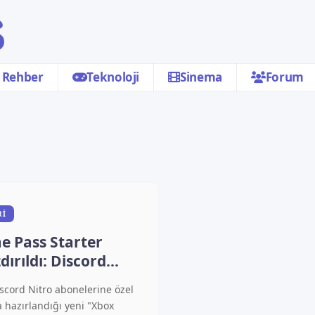
Rehber
Teknoloji
Sinema
Forum
RI
 Pass Starter
dırıldı: Discord
nelerine müjde!
scord Nitro abonelerine özel
 hazırlandığı yeni "Xbox