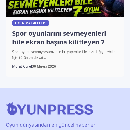
OYUN MAKALELERI
Spor oyunlarını sevmeyenleri
bile ekran başına kilitleyen 7
oyun
Spor oyunu sevmiyorsanız bile bu yapımlar fikrinizi değiştirebilir.
İşte türün en dikkat…
Murat Gürel
30 Mayıs 2026
Oyun dünyasından en güncel haberler,