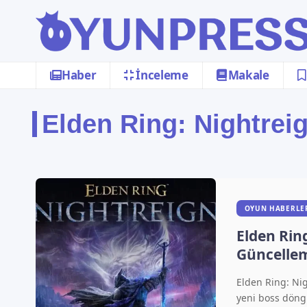
Haber
İnceleme
Makale
Elden Ring: Nightrei
OYUN HABERLE
Elden Rin
Güncellem
Sebebini
Elden Ring: Nig
Vereceksi
yeni boss döng