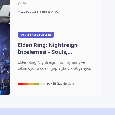
yeni…
OyunPress
4 Haziran 2025
OYUN İNCELEMELERI
Elden Ring: Nightreign
İncelemesi – Souls,
Roguelike ve Battle Royale
Elden Ring Nightreign, hızlı oynanış ve
Karışımı
takım oyunu odaklı yapısıyla dikkat çekiyor.
…
6.9
10 üzerinden