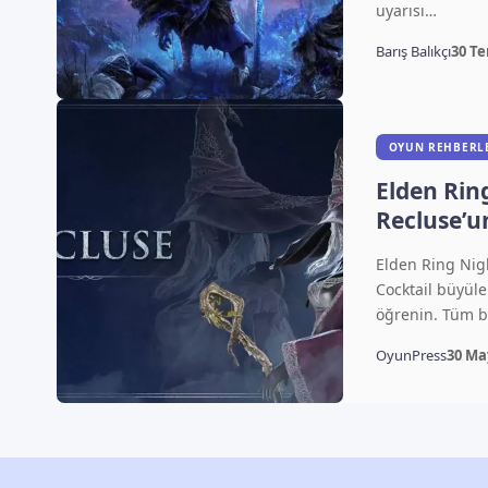
uyarısı…
Barış Balıkçı
30 T
OYUN REHBERL
Elden Rin
Recluse’u
Yetenekler
Elden Ring Nig
Cocktail büyüle
öğrenin. Tüm b
OyunPress
30 Ma