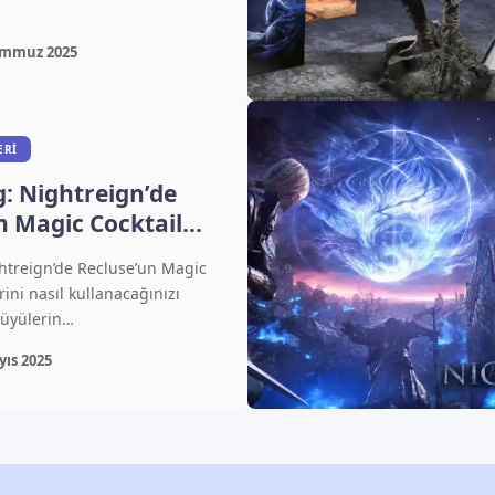
emmuz 2025
ERI
g: Nightreign’de
n Magic Cocktail
i Nasıl Kullanılır?
htreign’de Recluse’un Magic
rini nasıl kullanacağınızı
üyülerin…
yıs 2025