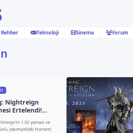
Rehber
Teknoloji
Sinema
Forum
gn
RI
g: Nightreign
esi Ertelendi!
 Duyunca Hak
htreign’in 1.02 yaması ve
niz
üsü, Japonya’daki tsunami