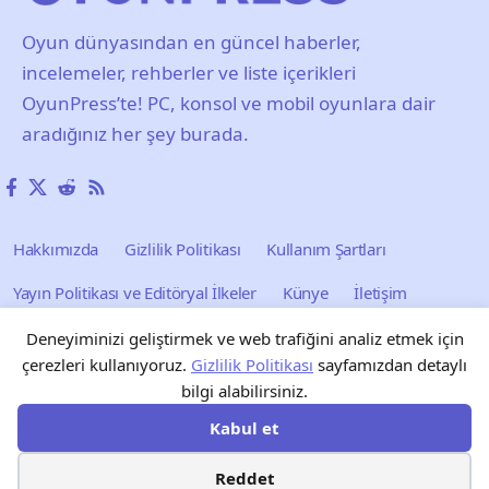
Oyun dünyasından en güncel haberler,
incelemeler, rehberler ve liste içerikleri
OyunPress’te! PC, konsol ve mobil oyunlara dair
aradığınız her şey burada.
Hakkımızda
Gizlilik Politikası
Kullanım Şartları
Yayın Politikası ve Editöryal İlkeler
Künye
İletişim
Reklam
Blog
Forum
Tarayıcı Oyunları
Deneyiminizi geliştirmek ve web trafiğini analiz etmek için
çerezleri kullanıyoruz.
Gizlilik Politikası
sayfamızdan detaylı
bilgi alabilirsiniz.
Kabul et
Reddet