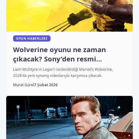
OYUN HABERLERI
Wolverine oyunu ne zaman
çıkacak? Sony’den resmi
açıklama geldi
Liam McIntyre'ın Logan'ı seslendirdiği Marvel’s Wolverine,
2026'da yeni oynanış videolarıyla karşımıza çıkacak.
Murat Gürel
7 Şubat 2026