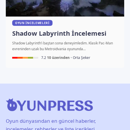
OYUN İNCELEMELERI
Shadow Labyrinth İncelemesi
Shadow Labyrinth’i baştan sona deneyimledim. Klasik Pac-Man
evreninden uzak bu Metroidvania oyununda…
7.2
10 üzerinden
Orta Şeker
Oyun dünyasından en güncel haberler,
incelemeler, rehberler ve liste içerikleri