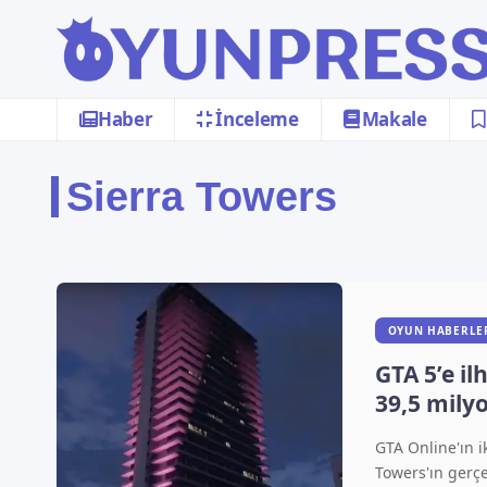
Haber
İnceleme
Makale
Sierra Towers
OYUN HABERLE
GTA 5’e i
39,5 milyo
GTA Online'ın i
Towers'ın gerçe