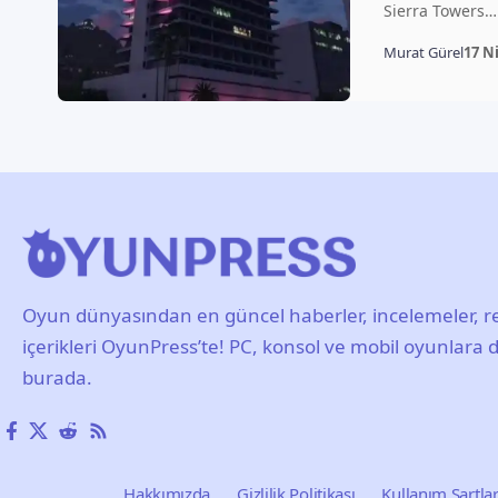
Sierra Towers…
Murat Gürel
17 N
Oyun dünyasından en güncel haberler, incelemeler, re
içerikleri OyunPress’te! PC, konsol ve mobil oyunlara d
burada.
Hakkımızda
Gizlilik Politikası
Kullanım Şartlar