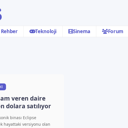
Rehber
Teknoloji
Sinema
Forum
RI
lham veren daire
n dolara satılıyor
konik binası Eclipse
k hayattaki versiyonu olan