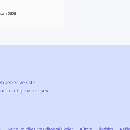
isan 2026
hberler ve liste
air aradığınız her şey
ı
Yayın Politikası ve Editöryal İlkeler
Künye
İletişim
Rekl