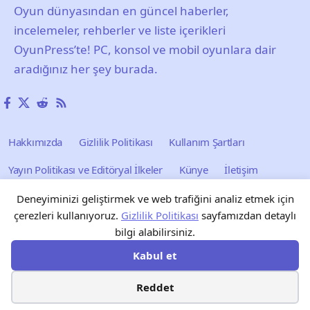
Oyun dünyasından en güncel haberler,
incelemeler, rehberler ve liste içerikleri
OyunPress’te! PC, konsol ve mobil oyunlara dair
aradığınız her şey burada.
Hakkımızda
Gizlilik Politikası
Kullanım Şartları
Yayın Politikası ve Editöryal İlkeler
Künye
İletişim
Reklam
Blog
Forum
Tarayıcı Oyunları
Deneyiminizi geliştirmek ve web trafiğini analiz etmek için
çerezleri kullanıyoruz.
Gizlilik Politikası
sayfamızdan detaylı
bilgi alabilirsiniz.
Kabul et
Reddet
© OyunPress Tüm Hakları Saklıdır.