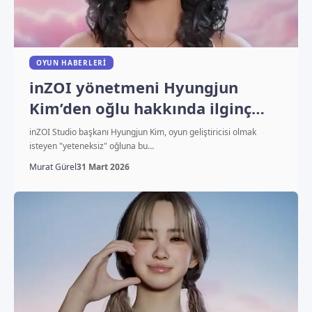
OYUN HABERLERI
inZOI yönetmeni Hyungjun
Kim’den oğlu hakkında ilginç
itiraf
inZOI Studio başkanı Hyungjun Kim, oyun geliştiricisi olmak
isteyen "yeteneksiz" oğluna bu…
Murat Gürel
31 Mart 2026