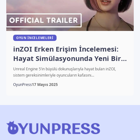
OYUN İNCELEMELERI
inZOI Erken Erişim İncelemesi:
Hayat Simülasyonunda Yeni Bir
Soluk
Unreal Engine 5’in büyülü dokunuşlarıyla hayat bulan inZOI,
sistem gereksinimleriyle oyuncuların kafasını…
OyunPress
17 Mayıs 2025