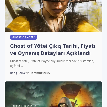
GHOST OF YŌTEI
Ghost of Yōtei Çıkış Tarihi, Fiyatı
ve Oynanış Detayları Açıklandı
Ghost of Yōtei, State of Play’de duyuruldu! Yeni dövüş sistemleri,
üç farklı…
Barış Balıkçı
11 Temmuz 2025