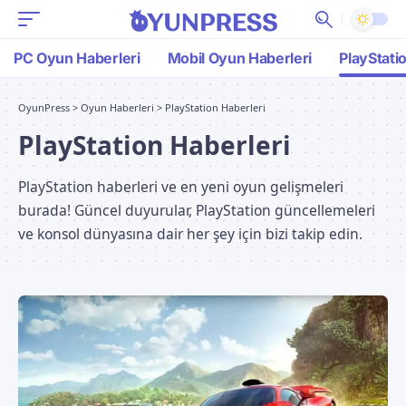
PC Oyun Haberleri
Mobil Oyun Haberleri
PlayStati
OyunPress
>
Oyun Haberleri
>
PlayStation Haberleri
PlayStation Haberleri
PlayStation haberleri ve en yeni oyun gelişmeleri
burada! Güncel duyurular, PlayStation güncellemeleri
ve konsol dünyasına dair her şey için bizi takip edin.