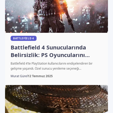
BATTLEFIELD 4
Battlefield 4 Sunucularında
Belirsizlik: PS Oyuncularını
Endişelendiren Gelişme
Battlefield 4’te PlayStation kullanıcılarını endişelendiren bir
gelişme yaşandı. Özel sunucu yenileme seçeneği…
Murat Gürel
12 Temmuz 2025