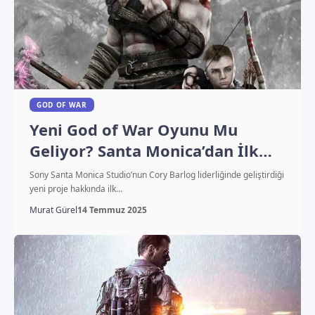
GOD OF WAR
Yeni God of War Oyunu Mu
Geliyor? Santa Monica’dan İlk
İşaretler
Sony Santa Monica Studio’nun Cory Barlog liderliğinde geliştirdiği
yeni proje hakkında ilk…
Murat Gürel
14 Temmuz 2025