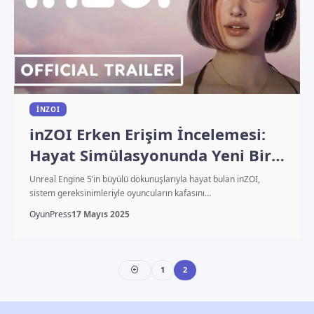
INZOI
inZOI Erken Erişim İncelemesi:
Hayat Simülasyonunda Yeni Bir
Soluk
Unreal Engine 5’in büyülü dokunuşlarıyla hayat bulan inZOI,
sistem gereksinimleriyle oyuncuların kafasını…
OyunPress
17 Mayıs 2025
1
2