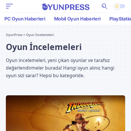
PC Oyun Haberleri
Mobil Oyun Haberleri
PlayStati
OyunPress
>
Oyun İncelemeleri
Oyun İncelemeleri
Oyun incelemeleri, yeni çıkan oyunlar ve tarafsız
değerlendirmeler burada! Hangi oyun alınır, hangi
oyun sizi sarar? Hepsi bu kategoride.