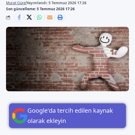
Murat Gürel
Yayımlandı: 5 Temmuz 2026 17:26
Son güncelleme: 5 Temmuz 2026 17:26
Google'da tercih edilen kaynak
olarak ekleyin