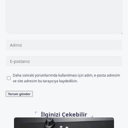
Daha sonraki yorumlarımda kullanılması için adım, e-posta adresim
ve site adresim bu tarayıcıya kaydedilsin.
İlginizi Çekebilir