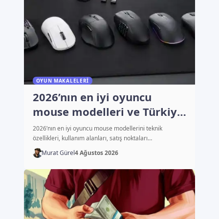
OYUN MAKALELERI
2026’nın en iyi oyuncu
mouse modelleri ve Türkiye
fiyatları
2026’nın en iyi oyuncu mouse modellerini teknik
özellikleri, kullanım alanları, satış noktaları…
Murat Gürel
4 Ağustos 2026