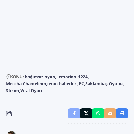
KONU:
bağımsız oyun
Lemorion_1224
Meccha Chameleon
oyun haberleri
PC
Saklambaç Oyunu
Steam
Viral Oyun