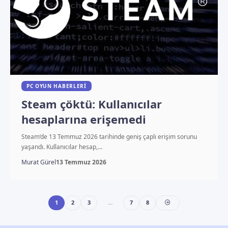
PC OYUN HABERLERI
Steam çöktü: Kullanıcılar
hesaplarına erişemedi
Steam’de 13 Temmuz 2026 tarihinde geniş çaplı erişim sorunu
yaşandı. Kullanıcılar hesap,…
Murat Gürel
13 Temmuz 2026
1
2
3
…
7
8