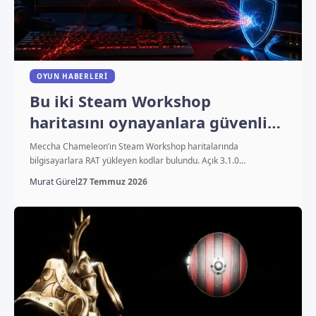
OYUN HABERLERI
Bu iki Steam Workshop
haritasını oynayanlara güvenlik
uyarısı
Meccha Chameleon’ın Steam Workshop haritalarında
bilgisayarlara RAT yükleyen kodlar bulundu. Açık 3.1.0…
Murat Gürel
27 Temmuz 2026