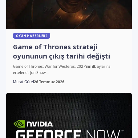
OYUN HABERLERI
Game of Thrones strateji
oyununun çıkış tarihi değişti
Game of Thrones: War for Westeros, 2027’nin ilk aylarına
ertelendi. Jon Snow…
Murat Gürel
26 Temmuz 2026