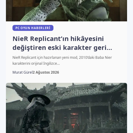
PC OYUN HABERLERI
NieR Replicant’ın hikâyesini
değiştiren eski karakter geri
döndü
NieR Replicant için hazırlanan yeni mod, 2010’daki Baba Nier
karakterini orijinal İngilizce…
Murat Gürel
2 Ağustos 2026