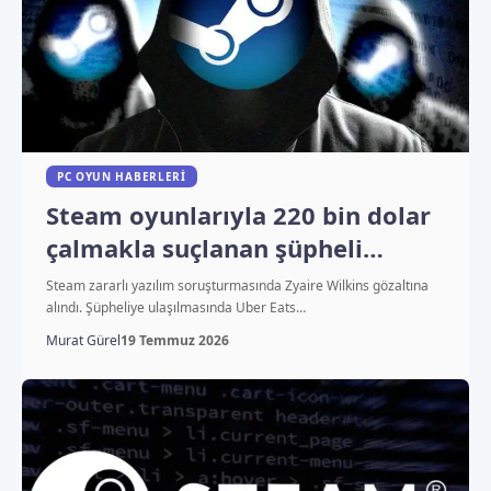
PC OYUN HABERLERI
Steam oyunlarıyla 220 bin dolar
çalmakla suçlanan şüpheli
yakalandı
Steam zararlı yazılım soruşturmasında Zyaire Wilkins gözaltına
alındı. Şüpheliye ulaşılmasında Uber Eats…
Murat Gürel
19 Temmuz 2026