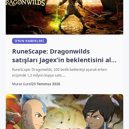
OYUN HABERLERI
RuneScape: Dragonwilds
satışları Jagex’in beklentisini altı
katından fazla aştı
RuneScape: Dragonwilds, 200 binlik beklentiyi aşarak erken
erişimde 1,3 milyon kopya sattı.…
Murat Gürel
23 Temmuz 2026