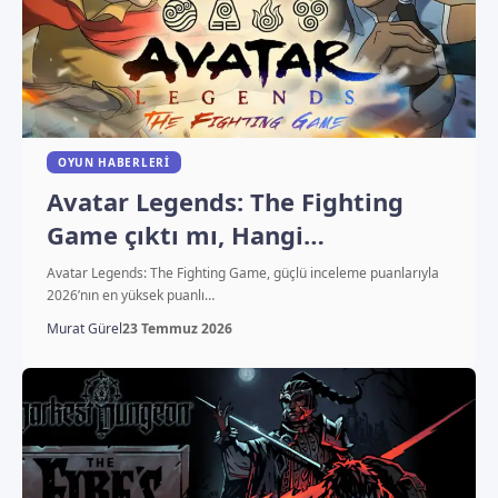
OYUN HABERLERI
Avatar Legends: The Fighting
Game çıktı mı, Hangi
platformlarda oynanıyor?
Avatar Legends: The Fighting Game, güçlü inceleme puanlarıyla
2026’nın en yüksek puanlı…
Murat Gürel
23 Temmuz 2026