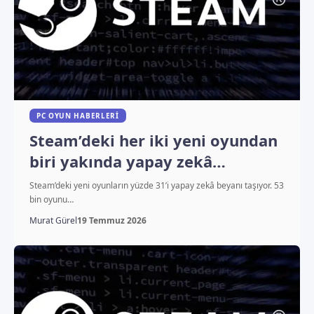
PC OYUN HABERLERI
Steam’deki her iki yeni oyundan
biri yakında yapay zekâ
kullanabilir
Steam’deki yeni oyunların yüzde 31’i yapay zekâ beyanı taşıyor. 53
bin oyunu…
Murat Gürel
19 Temmuz 2026