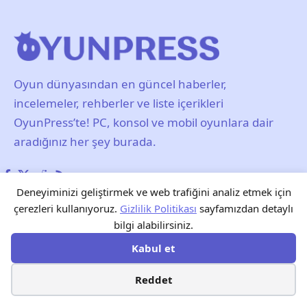
Oyun dünyasından en güncel haberler,
incelemeler, rehberler ve liste içerikleri
OyunPress’te! PC, konsol ve mobil oyunlara dair
aradığınız her şey burada.
Deneyiminizi geliştirmek ve web trafiğini analiz etmek için
çerezleri kullanıyoruz.
Gizlilik Politikası
sayfamızdan detaylı
Hakkımızda
Gizlilik Politikası
Kullanım Şartları
bilgi alabilirsiniz.
Yayın Politikası ve Editöryal İlkeler
Künye
İletişim
Kabul et
Reklam
Blog
Forum
Tarayıcı Oyunları
Reddet