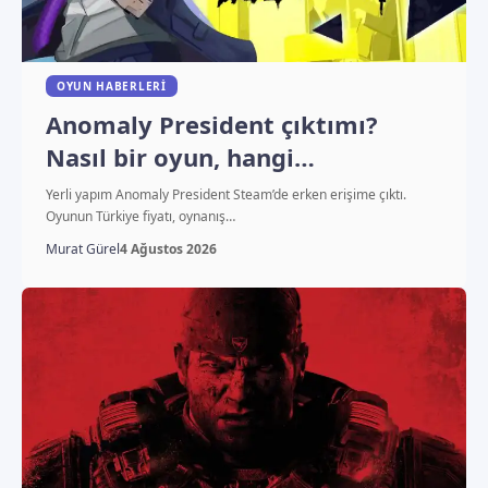
OYUN HABERLERI
Anomaly President çıktımı?
Nasıl bir oyun, hangi
platformlarda oynanıyor?
Yerli yapım Anomaly President Steam’de erken erişime çıktı.
Oyunun Türkiye fiyatı, oynanış…
Murat Gürel
4 Ağustos 2026