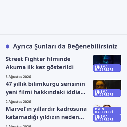
Ayrıca Şunları da Beğenebilirsiniz
Street Fighter filminde
Akuma ilk kez gösterildi
SINEMA
HABERLERI
3 Ağustos 2026
47 yıllık bilimkurgu serisinin
yeni filmi hakkındaki iddia
SINEMA
HABERLERI
yalanlandı
2 Ağustos 2026
Marvel’ın yıllardır kadrosuna
OYUN
HABERLERI
katamadığı yıldızın neden
SINEMA
HABERLERI
beklediği açıklandı
1 Ağustos 2026