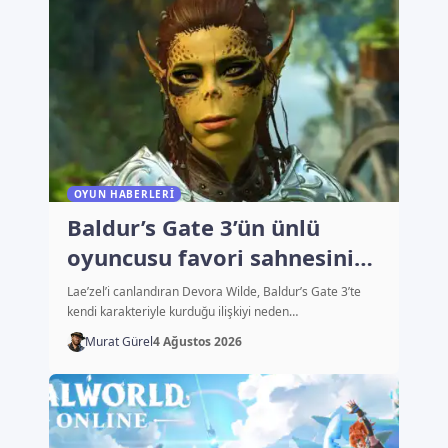
OYUN HABERLERI
Baldur’s Gate 3’ün ünlü
oyuncusu favori sahnesini
açıkladı
Lae’zel’i canlandıran Devora Wilde, Baldur’s Gate 3’te
kendi karakteriyle kurduğu ilişkiyi neden…
Murat Gürel
4 Ağustos 2026