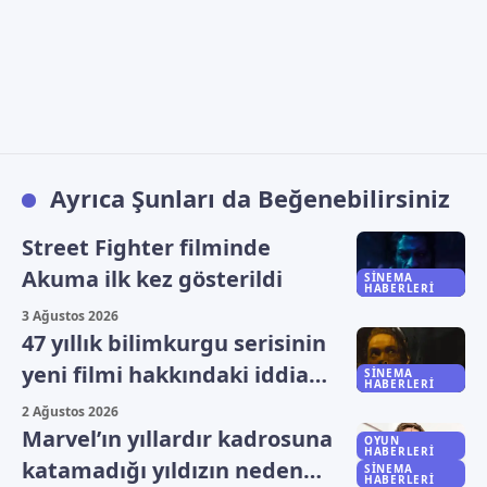
Ayrıca Şunları da Beğenebilirsiniz
Street Fighter filminde
Akuma ilk kez gösterildi
SINEMA
HABERLERI
3 Ağustos 2026
47 yıllık bilimkurgu serisinin
yeni filmi hakkındaki iddia
SINEMA
HABERLERI
yalanlandı
2 Ağustos 2026
Marvel’ın yıllardır kadrosuna
OYUN
HABERLERI
katamadığı yıldızın neden
SINEMA
HABERLERI