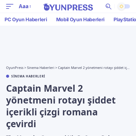
Aaa
PC Oyun Haberleri
Mobil Oyun Haberleri
PlayStati
OyunPress
>
Sinema Haberleri
>
Captain Marvel 2 yönetmeni rotayı şiddet içerikli çizgi romana çevirdi
SINEMA HABERLERI
Captain Marvel 2
yönetmeni rotayı şiddet
içerikli çizgi romana
çevirdi