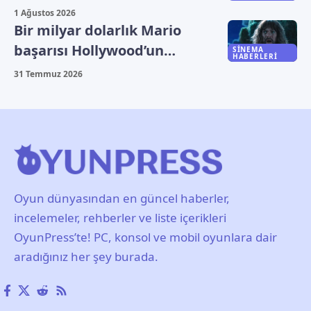
beklediği açıklandı
1 Ağustos 2026
Bir milyar dolarlık Mario
başarısı Hollywood’un
SINEMA
HABERLERI
rotasını değiştirdi
31 Temmuz 2026
Oyun dünyasından en güncel haberler,
incelemeler, rehberler ve liste içerikleri
OyunPress’te! PC, konsol ve mobil oyunlara dair
aradığınız her şey burada.