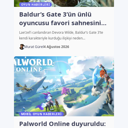
OYUN HABERLERI
Baldur’s Gate 3’ün ünlü
oyuncusu favori sahnesini
açıkladı
Lae’zel’i canlandıran Devora Wilde, Baldur’s Gate 3’te
kendi karakteriyle kurduğu ilişkiyi neden…
Murat Gürel
4 Ağustos 2026
MOBIL OYUN HABERLERI
Palworld Online duyuruldu: