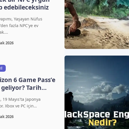
p edebileceksiniz
yapımı, Yaşayan Nüfus
'den fazla NPC'ye ev
ak.…
ak 2026
RI
izon 6 Game Pass’e
geliyor? Tarih
, 19 Mayıs'ta Japonya
or. Xbox ve PC için…
ak 2026