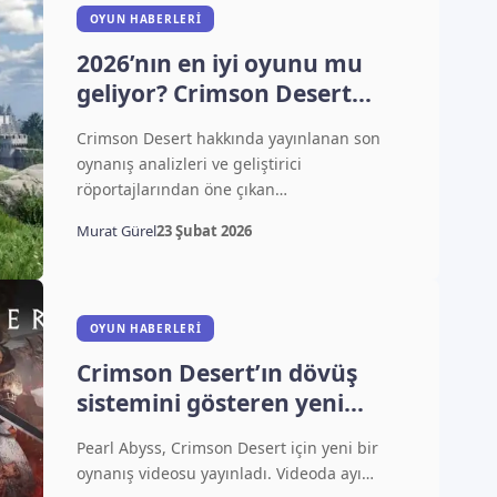
OYUN HABERLERI
2026’nın en iyi oyunu mu
geliyor? Crimson Desert
detayları şaşırttı
Crimson Desert hakkında yayınlanan son
oynanış analizleri ve geliştirici
röportajlarından öne çıkan…
Murat Gürel
23 Şubat 2026
OYUN HABERLERI
Crimson Desert’ın dövüş
sistemini gösteren yeni
video yayınlandı
Pearl Abyss, Crimson Desert için yeni bir
oynanış videosu yayınladı. Videoda ayı…