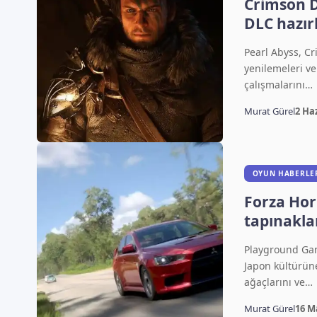
Crimson D
DLC hazırl
Pearl Abyss, Cr
yenilemeleri v
çalışmalarını…
Murat Gürel
2 Ha
OYUN HABERLE
Forza Hor
tapınakla
Playground Gam
Japon kültürün
ağaçlarını ve…
Murat Gürel
16 M