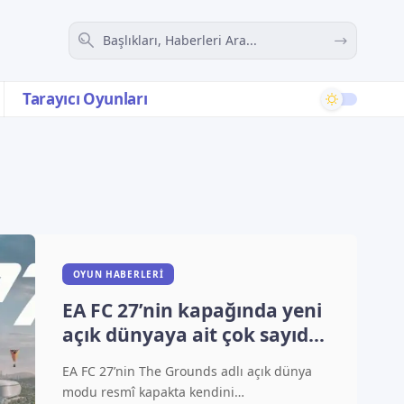
Tarayıcı Oyunları
OYUN HABERLERI
EA FC 27’nin kapağında yeni
açık dünyaya ait çok sayıda
ipucu saklanıyor
EA FC 27’nin The Grounds adlı açık dünya
modu resmî kapakta kendini…