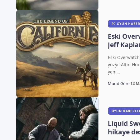
PC OYUN HABER
Eski Ove
Jeff Kapl
Legend of 
Eski Overwatch 
duyurdu
yüzyıl Altın H
yeni…
Murat Gürel
12 M
OYUN HABERLE
Liquid Sw
hikaye des