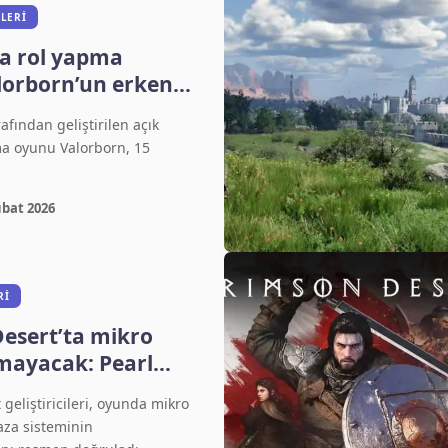
LERI
a rol yapma
orborn’un erken
ihi belli oldu
fından geliştirilen açık
a oyunu Valorborn, 15
ubat 2026
RI
esert’ta mikro
mayacak: Pearl
 net açıklama
geliştiricileri, oyunda mikro
za sisteminin