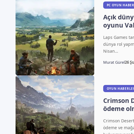
PC OYUN HABER
Açık düny
oyunu Val
erişim tar
Laps Games tara
dünya rol yapm
Nisan…
Murat Gürel
26 Ş
OYUN HABERLE
Crimson D
ödeme ol
Abyss’ten
Crimson Desert 
ödeme ve mağa