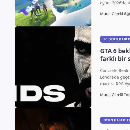
oyun, 2026’da 
Murat Gürel
4 Ağ
PC OYUN HABER
GTA 6 bek
farklı bir
geliyor
Concrete Realm
Londra’da geçe
macera RPG o
Murat Gürel
8 Te
OYUN HABERLE