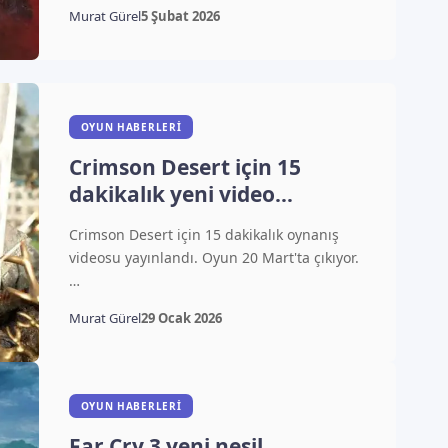
Murat Gürel
5 Şubat 2026
OYUN HABERLERI
Crimson Desert için 15
dakikalık yeni video
yayınlandı
Crimson Desert için 15 dakikalık oynanış
videosu yayınlandı. Oyun 20 Mart'ta çıkıyor.
…
Murat Gürel
29 Ocak 2026
OYUN HABERLERI
Far Cry 3 yeni nesil