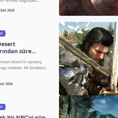
nı resmen doğruladı.…
ubat 2026
RI
esert
rından süre
ı: Neden net bir
imson Desert'ın oynanış
lmiyor?
mayı reddetti. PR Direktörü
bat 2026
RI
ek bir NPC’yi gün