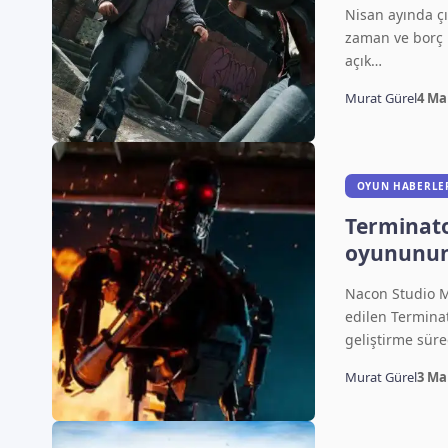
tanıttı
Nisan ayında 
zaman ve borç b
açık…
Murat Gürel
4 Ma
OYUN HABERLE
Terminato
oyununun 
açıklandı
Nacon Studio Mi
edilen Termina
geliştirme sür
Murat Gürel
3 Ma