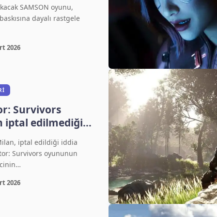
çıkacak SAMSON oyunu,
askısına dayalı rastgele
rt 2026
RI
r: Survivors
iptal edilmediği
lan, iptal edildiği iddia
tor: Survivors oyununun
ecinin…
rt 2026