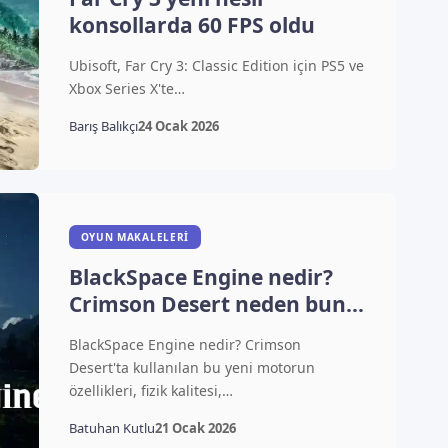
konsollarda 60 FPS oldu
Ubisoft, Far Cry 3: Classic Edition için PS5 ve
Xbox Series X'te…
Barış Balıkçı
24 Ocak 2026
OYUN MAKALELERI
BlackSpace Engine nedir?
Crimson Desert neden bunu
tercih etti
BlackSpace Engine nedir? Crimson
Desert'ta kullanılan bu yeni motorun
özellikleri, fizik kalitesi,…
Batuhan Kutlu
21 Ocak 2026