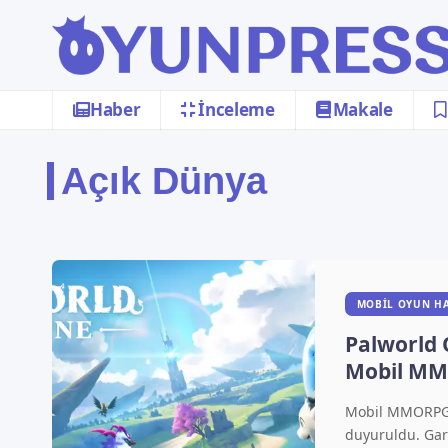
Haber
İnceleme
Makale
Açık Dünya
MOBIL OYUN H
Palworld 
Mobil MM
çıkacak
Mobil MMORPG 
duyuruldu. Gare