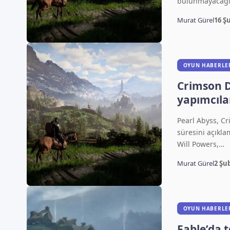
bulunmayacağı
Murat Gürel
16 Ş
OYUN HABERLE
Crimson D
yapımcıla
açıklamas
Pearl Abyss, Cr
saat veri
süresini açıkla
Will Powers,…
Murat Gürel
2 Şu
OYUN HABERLE
Fable’da t