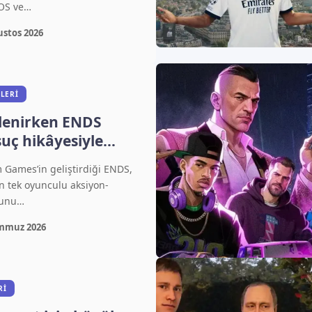
iOS ve…
ustos 2026
LERI
lenirken ENDS
 suç hikâyesiyle
 Games’in geliştirdiği ENDS,
n tek oyunculu aksiyon-
yunu…
mmuz 2026
RI