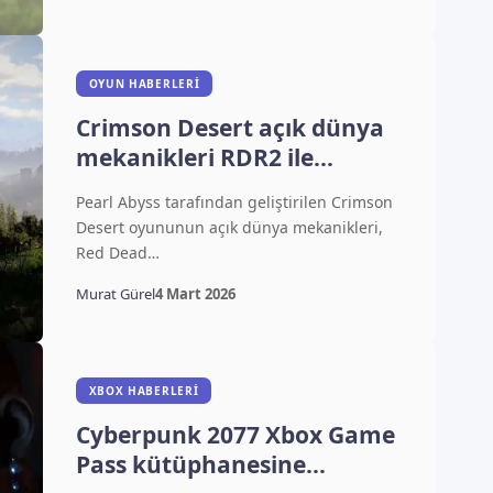
OYUN HABERLERI
Crimson Desert açık dünya
mekanikleri RDR2 ile
kıyaslanıyor
Pearl Abyss tarafından geliştirilen Crimson
Desert oyununun açık dünya mekanikleri,
Red Dead…
Murat Gürel
4 Mart 2026
XBOX HABERLERI
Cyberpunk 2077 Xbox Game
Pass kütüphanesine