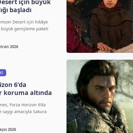
esert için büyük
ığı başladı
imson Desert için hikâye
e büyük genişleme paketi
ziran 2026
RI
izon 6’da
r koruma altında
es, Forza Horizon 6’da
e saygı amacıyla Sakura
ayıs 2026