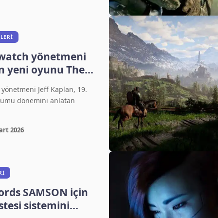
LERI
rwatch yönetmeni
an yeni oyunu The
California’yı
yönetmeni Jeff Kaplan, 19.
ücumu dönemini anlatan
art 2026
RI
ords SAMSON için
tesi sistemini