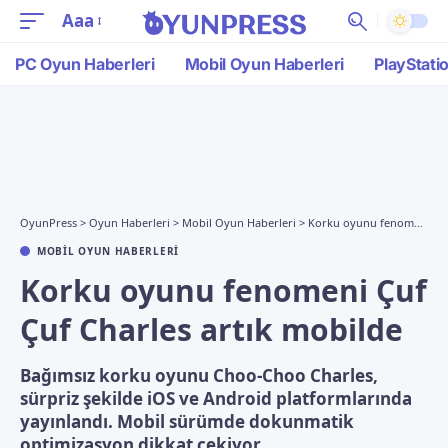
Aaa
PC Oyun Haberleri
Mobil Oyun Haberleri
PlayStati
OyunPress
>
Oyun Haberleri
>
Mobil Oyun Haberleri
>
Korku oyunu fenomeni Çuf Çuf Charles artık mobilde
MOBIL OYUN HABERLERI
Korku oyunu fenomeni Çuf
Çuf Charles artık mobilde
Bağımsız korku oyunu Choo-Choo Charles,
sürpriz şekilde iOS ve Android platformlarında
yayınlandı. Mobil sürümde dokunmatik
optimizasyon dikkat çekiyor.