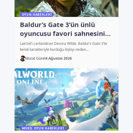
OYUN HABERLERI
Baldur’s Gate 3’ün ünlü
oyuncusu favori sahnesini
açıkladı
Lae’zel’i canlandıran Devora Wilde, Baldur’s Gate 3’te
kendi karakteriyle kurduğu ilişkiyi neden…
Murat Gürel
4 Ağustos 2026
MOBIL OYUN HABERLERI