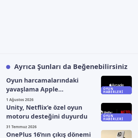
Ayrıca Şunları da Beğenebilirsiniz
Oyun harcamalarındaki
yavaşlama Apple
OYUN
HABERLERI
bilançosuna yansıdı
1 Ağustos 2026
Unity, Netflix’e özel oyun
motoru desteğini duyurdu
OYUN
HABERLERI
31 Temmuz 2026
OnePlus 16’nın çıkış dönemi