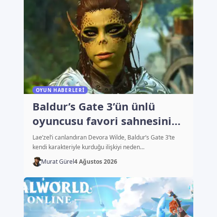
OYUN HABERLERI
Baldur’s Gate 3’ün ünlü
oyuncusu favori sahnesini
açıkladı
Lae’zel’i canlandıran Devora Wilde, Baldur’s Gate 3’te
kendi karakteriyle kurduğu ilişkiyi neden…
Murat Gürel
4 Ağustos 2026