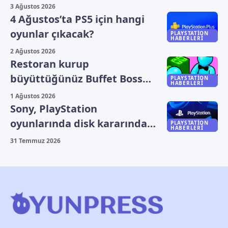
olmadı
3 Ağustos 2026
4 Ağustos’ta PS5 için hangi
oyunlar çıkacak?
PLAYSTATION
HABERLERI
2 Ağustos 2026
Restoran kurup
büyüttüğünüz Buffet Boss
PLAYSTATION
HABERLERI
ücretsiz oldu
1 Ağustos 2026
Sony, PlayStation
oyunlarında disk kararından
PLAYSTATION
HABERLERI
geri dönmeyecek
31 Temmuz 2026