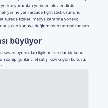
k yerine yorumları yeniden alevlendirdi.
rmek yerine yeni arcade fight stick ürününü
ısa sürede fiziksel medya kararına yönelik
ok konuşulan konuya değinmeden normal tanıtım
ası büyüyor
yun seven oyuncuları ilgilendiren dar bir konu
sahipliği, ikinci el satış, koleksiyon kültürü,
r.