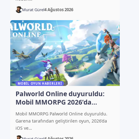
Murat Gürel
4 Ağustos 2026
MOBIL OYUN HABERLERI
Palworld Online duyuruldu:
Mobil MMORPG 2026’da
çıkacak
Mobil MMORPG Palworld Online duyuruldu.
Garena tarafından geliştirilen oyun, 2026’da
iOS ve…
Murat Gürel
4 Ağustos 2026