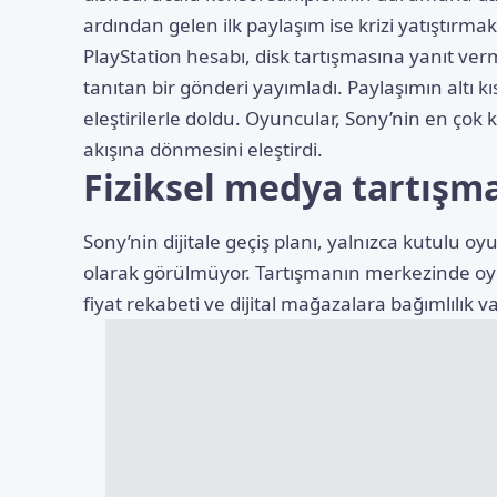
ardından gelen ilk paylaşım ise krizi yatıştırma
PlayStation hesabı, disk tartışmasına yanıt ve
tanıtan bir gönderi yayımladı. Paylaşımın altı k
eleştirilerle doldu. Oyuncular, Sony’nin en ç
akışına dönmesini eleştirdi.
Fiziksel medya tartışm
Sony’nin dijitale geçiş planı, yalnızca kutulu o
olarak görülmüyor. Tartışmanın merkezinde oyun 
fiyat rekabeti ve dijital mağazalara bağımlılık va