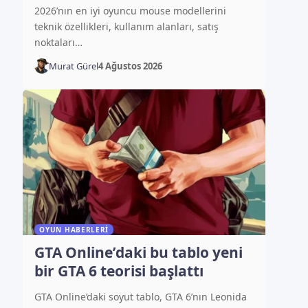
2026’nın en iyi oyuncu mouse modellerini
teknik özellikleri, kullanım alanları, satış
noktaları…
Murat Gürel
4 Ağustos 2026
OYUN HABERLERI
GTA Online’daki bu tablo yeni
bir GTA 6 teorisi başlattı
GTA Online’daki soyut tablo, GTA 6’nın Leonida