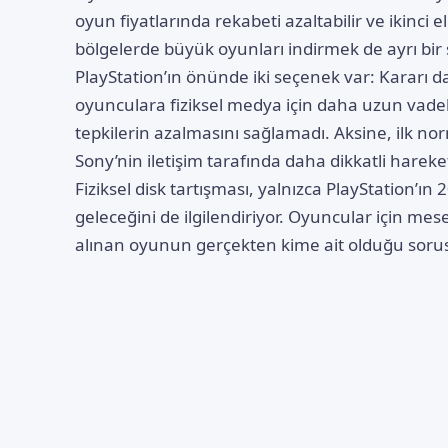
oyun fiyatlarında rekabeti azaltabilir ve ikinci el 
bölgelerde büyük oyunları indirmek de ayrı bir s
PlayStation’ın önünde iki seçenek var: Kararı d
oyunculara fiziksel medya için daha uzun vadel
tepkilerin azalmasını sağlamadı. Aksine, ilk no
Sony’nin iletişim tarafında daha dikkatli hareke
Fiziksel disk tartışması, yalnızca PlayStation’ın 
geleceğini de ilgilendiriyor. Oyuncular için mese
alınan oyunun gerçekten kime ait olduğu sorus