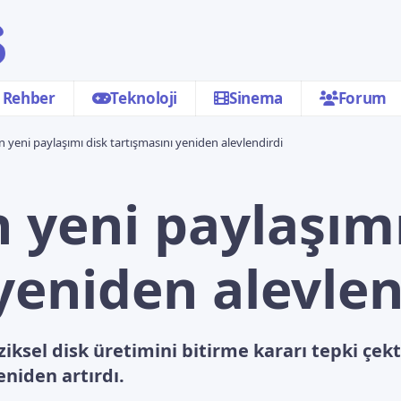
Rehber
Teknoloji
Sinema
Forum
n yeni paylaşımı disk tartışmasını yeniden alevlendirdi
n yeni paylaşım
yeniden alevlen
iksel disk üretimini bitirme kararı tepki çekti
eniden artırdı.