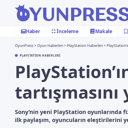
Haber
İnceleme
Makale
OyunPress
>
Oyun Haberleri
>
PlayStation Haberleri
>
PlayStation’ı
PLAYSTATION HABERLERI
PlayStation’ı
tartışmasını 
Sony’nin yeni PlayStation oyunlarında fiz
ilk paylaşım, oyuncuların eleştirilerini y