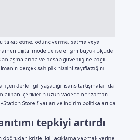
rünü takas etme, ödünç verme, satma veya
amen dijital modelde ise erişim büyük ölçüde
ns anlaşmalarına ve hesap güvenliğine bağlı
lmanın gerçek sahiplik hissini zayıflattığını
içeriklerle ilgili yaşadığı lisans tartışmaları da
satın alınan içeriklerin uzun vadede her zaman
tation Store fiyatları ve indirim politikaları da
anıtımı tepkiyi artırdı
an doğrudan krizle ilgili açıklama yapmak yerine