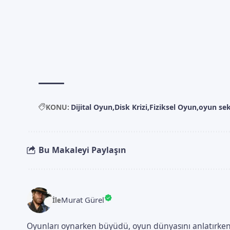
KONU:
Dijital Oyun
Disk Krizi
Fiziksel Oyun
oyun se
Bu Makaleyi Paylaşın
Murat Gürel
İle
Oyunları oynarken büyüdü, oyun dünyasını anlatırken