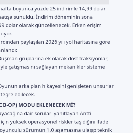
ki hafta boyunca yüzde 25 indirimle 14,99 dolar
en satışa sunuldu. İndirim döneminin sona
99 dolar olarak güncellenecek. Erken erişim
lüyor.
ından paylaşılan 2026 yılı yol haritasına göre
anlandı:
üşman gruplarına ek olarak dost fraksiyonlar,
iriyle çatışmasını sağlayan mekanikler sisteme
yunun arka plan hikayesini genişleten unsurlar
ntegre edilecek.
(CO-OP) MODU EKLENECEK Mİ?
acağına dair soruları yanıtlayan Antti
 için yüksek operasyonel riskler taşıdığını ifade
k oyunculu sürümün 1.0 aşamasına ulaşıp teknik