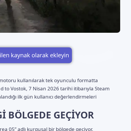
ilen kaynak olarak ekleyin
 motoru kullanılarak tek oyunculu formatta
d to Vostok, 7 Nisan 2026 tarihi itibarıyla Steam
landığı ilk gün kullanıcı değerlendirmeleri
İ BÖLGEDE GEÇİYOR
rea 05” adlı kurgusal bir bölgede geçiyor.