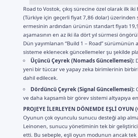
Road to Vostok, çıkış sürecine özel olarak ilk i
(Türkiye için geçerli fiyat 7,86 dolar) üzerind
ermesinin ardından ürünün standart fiyatı 19,
aşamasının en az iki ila dört yıl sürmesi öngörü
Dün yayımlanan “Build 1 – Road” sürümünün ard
sisteme eklenecek güncellemeler şu şekilde pl
Üçüncü Çeyrek (Nomads Güncellemesi):
D
yeni bir tüccar ve yapay zeka birimlerinin birb
dahil edilecek.
Dördüncü Çeyrek (Signal Güncellemesi):
O
ve daha kapsamlı bir görev sistemi altyapıya e
PROJEYE İLERLEYEN DÖNEMDE EŞLİ OYUN 
Oyunun çok oyunculu sunucu desteği alıp almay
Leinonen, sunucu yönetiminin tek bir geliştirici
etti. Bu sebeple, eşli oyun modunun ancak te