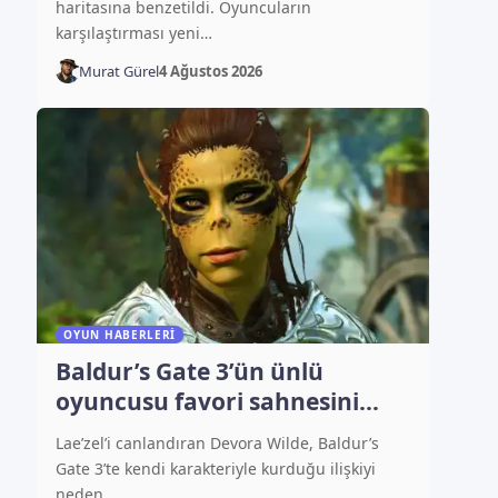
haritasına benzetildi. Oyuncuların
karşılaştırması yeni…
Murat Gürel
4 Ağustos 2026
OYUN HABERLERI
Baldur’s Gate 3’ün ünlü
oyuncusu favori sahnesini
açıkladı
Lae’zel’i canlandıran Devora Wilde, Baldur’s
Gate 3’te kendi karakteriyle kurduğu ilişkiyi
neden…