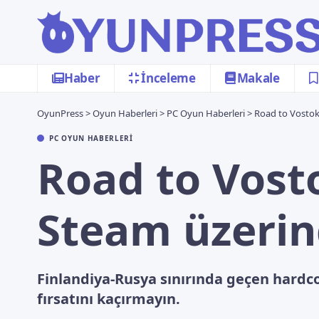
Haber
İnceleme
Makale
OyunPress
>
Oyun Haberleri
>
PC Oyun Haberleri
>
Road to Vostok 
PC OYUN HABERLERI
Road to Vost
Steam üzerin
Finlandiya-Rusya sınırında geçen hardc
fırsatını kaçırmayın.