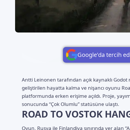
Google'da tercih ed
Antti Leinonen tarafından açık kaynaklı Godot
geliştirilen hayatta kalma ve nişancı oyunu Roa
platformunda erken erişime açıldı. Proje, yayım
sonucunda “Çok Olumlu” statüsüne ulaştı.
ROAD TO VOSTOK HANG
Oyun, Rusya ile Finlandiya sınırında yer alan “A