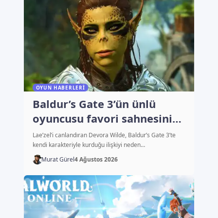
OYUN HABERLERI
Baldur’s Gate 3’ün ünlü
oyuncusu favori sahnesini
açıkladı
Lae’zel’i canlandıran Devora Wilde, Baldur’s Gate 3’te
kendi karakteriyle kurduğu ilişkiyi neden…
Murat Gürel
4 Ağustos 2026