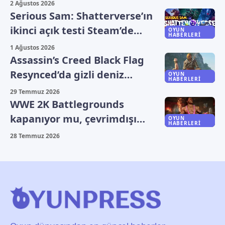
beğendiği fotoğraf şaşırttı
2 Ağustos 2026
Serious Sam: Shatterverse’ın
ikinci açık testi Steam’de
OYUN
HABERLERI
başladı
1 Ağustos 2026
Assassin’s Creed Black Flag
Resynced’da gizli deniz
OYUN
HABERLERI
şarkısı ve rickroll keşfedildi
29 Temmuz 2026
WWE 2K Battlegrounds
kapanıyor mu, çevrimdışı
OYUN
HABERLERI
oynanabilecek mi?
28 Temmuz 2026