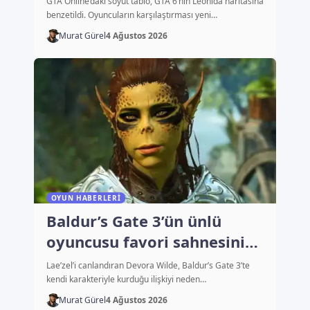
GTA Online’daki soyut tablo, GTA 6’nın Leonida haritasına
benzetildi. Oyuncuların karşılaştırması yeni…
Murat Gürel
4 Ağustos 2026
OYUN HABERLERI
Baldur’s Gate 3’ün ünlü
oyuncusu favori sahnesini
açıkladı
Lae’zel’i canlandıran Devora Wilde, Baldur’s Gate 3’te
kendi karakteriyle kurduğu ilişkiyi neden…
Murat Gürel
4 Ağustos 2026