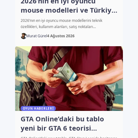
2026’nın en iyi oyuncu
mouse modelleri ve Türkiye
fiyatları
2026’nın en iyi oyuncu mouse modellerini teknik
özellikleri, kullanım alanları, satış noktaları…
Murat Gürel
4 Ağustos 2026
OYUN HABERLERI
GTA Online’daki bu tablo
yeni bir GTA 6 teorisi
başlattı