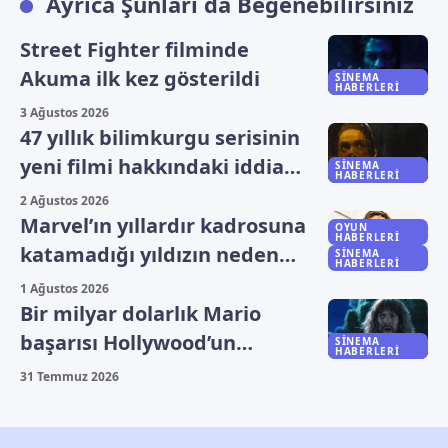
Ayrıca Şunları da Beğenebilirsiniz
Street Fighter filminde
Akuma ilk kez gösterildi
SINEMA
HABERLERI
3 Ağustos 2026
47 yıllık bilimkurgu serisinin
yeni filmi hakkındaki iddia
SINEMA
HABERLERI
yalanlandı
2 Ağustos 2026
Marvel’ın yıllardır kadrosuna
OYUN
HABERLERI
katamadığı yıldızın neden
SINEMA
HABERLERI
beklediği açıklandı
1 Ağustos 2026
Bir milyar dolarlık Mario
başarısı Hollywood’un
SINEMA
HABERLERI
rotasını değiştirdi
31 Temmuz 2026