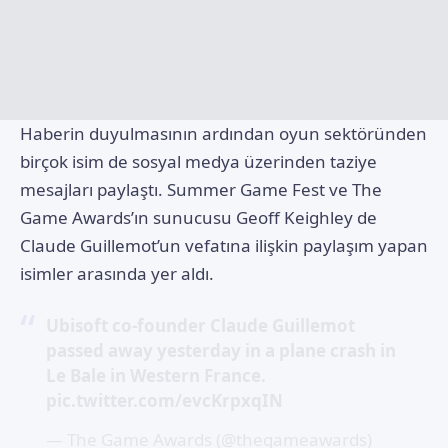
Haberin duyulmasının ardından oyun sektöründen
birçok isim de sosyal medya üzerinden taziye
mesajları paylaştı. Summer Game Fest ve The
Game Awards’ın sunucusu Geoff Keighley de
Claude Guillemot’un vefatına ilişkin paylaşım yapan
isimler arasında yer aldı.
Ubisoft co-founder Claude Guillemot
passed away yesterday in a plane crash in
Le Bale in Western France.
pic.twitter.com/evcKrpxqIN
— The Game Awards (@thegameawards)