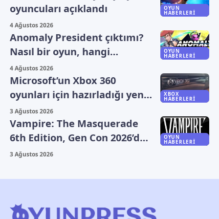
oyuncuları açıklandı
OYUN
HABERLERI
4 Ağustos 2026
Anomaly President çıktımı?
Nasıl bir oyun, hangi
OYUN
HABERLERI
platformlarda oynanıyor?
4 Ağustos 2026
Microsoft’un Xbox 360
oyunları için hazırladığı yeni
XBOX
HABERLERI
plan sızdı
3 Ağustos 2026
Vampire: The Masquerade
6th Edition, Gen Con 2026’da
OYUN
HABERLERI
duyuruldu
3 Ağustos 2026