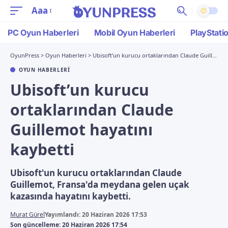
Aaa
PC Oyun Haberleri
Mobil Oyun Haberleri
PlayStati
OyunPress
>
Oyun Haberleri
>
Ubisoft’un kurucu ortaklarından Claude Guillemot hayatını kaybetti
OYUN HABERLERI
Ubisoft’un kurucu
ortaklarından Claude
Guillemot hayatını
kaybetti
Ubisoft'un kurucu ortaklarından Claude
Guillemot, Fransa'da meydana gelen uçak
kazasında hayatını kaybetti.
Murat Gürel
Yayımlandı: 20 Haziran 2026 17:53
Son güncelleme: 20 Haziran 2026 17:54