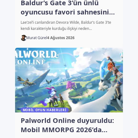
Baldur’s Gate 3’ün ünlü
oyuncusu favori sahnesini
açıkladı
Lae’zel’i canlandıran Devora Wilde, Baldur’s Gate 3’te
kendi karakteriyle kurduğu ilişkiyi neden…
Murat Gürel
4 Ağustos 2026
MOBIL OYUN HABERLERI
Palworld Online duyuruldu:
Mobil MMORPG 2026’da