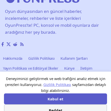
Oyun dünyasından en güncel haberler,
incelemeler, rehberler ve liste içerikleri
OyunPress’te! PC, konsol ve mobil oyunlara dair
aradığınız her şey burada.
Hakkımızda
Gizlilik Politikası
Kullanım Şartları
Yayın Politikası ve Editöryal İlkeler
Künye
İletişim
Reklam
Blog
Forum
Tarayıcı Oyunları
Deneyiminizi geliştirmek ve web trafiğini analiz etmek için
çerezleri kullanıyoruz.
Gizlilik Politikası
sayfamızdan detaylı
bilgi alabilirsiniz.
Kabul et
Reddet