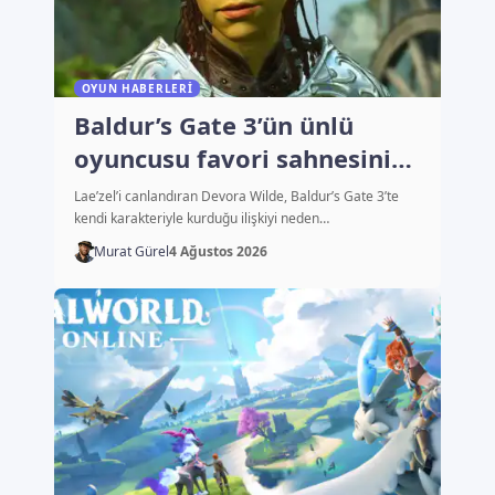
OYUN HABERLERI
Baldur’s Gate 3’ün ünlü
oyuncusu favori sahnesini
açıkladı
Lae’zel’i canlandıran Devora Wilde, Baldur’s Gate 3’te
kendi karakteriyle kurduğu ilişkiyi neden…
Murat Gürel
4 Ağustos 2026