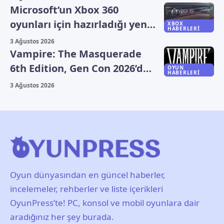
Microsoft’un Xbox 360
oyunları için hazırladığı yeni
XBOX
HABERLERI
plan sızdı
3 Ağustos 2026
Vampire: The Masquerade
6th Edition, Gen Con 2026’da
OYUN
HABERLERI
duyuruldu
3 Ağustos 2026
Oyun dünyasından en güncel haberler,
incelemeler, rehberler ve liste içerikleri
OyunPress’te! PC, konsol ve mobil oyunlara dair
aradığınız her şey burada.