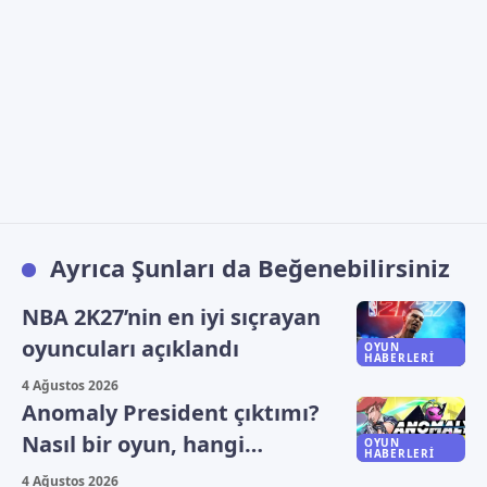
Ayrıca Şunları da Beğenebilirsiniz
NBA 2K27’nin en iyi sıçrayan
oyuncuları açıklandı
OYUN
HABERLERI
4 Ağustos 2026
Anomaly President çıktımı?
Nasıl bir oyun, hangi
OYUN
HABERLERI
platformlarda oynanıyor?
4 Ağustos 2026