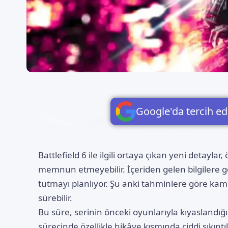
Google'da tercih ed
Battlefield 6
ile ilgili ortaya çıkan yeni detayla
memnun etmeyebilir. İçeriden gelen bilgilere 
tutmayı planlıyor. Şu anki tahminlere göre k
sürebilir.
Bu süre, serinin önceki oyunlarıyla kıyaslandığı
sürecinde özellikle hikâye kısmında ciddi sıkınt