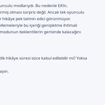
yunculu modlarıydı. Bu nedenle EA’in,
irmiş olması sürpriz değil. Ancak tek oyunculu
bir hikâye pek tatmin edici görünmüyor.
llemeleriyle bu içeriği genişletme ihtimali
e modunun beklentilerin gerisinde kalacağını
tlik hikâye süresi sizce kabul edilebilir mi? Yoksa
ayın.