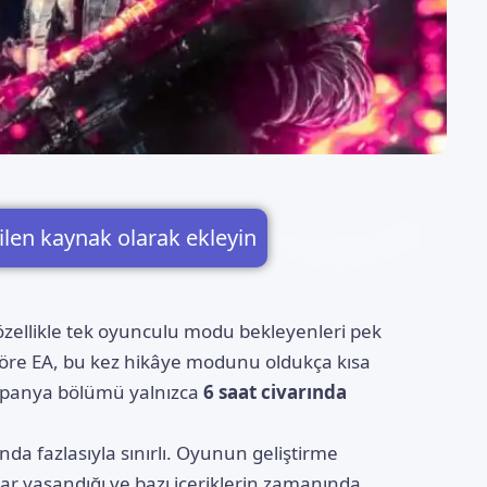
ilen kaynak olarak ekleyin
r, özellikle tek oyunculu modu bekleyenleri pek
göre
EA
, bu kez hikâye modunu oldukça kısa
ampanya bölümü yalnızca
6 saat civarında
nda fazlasıyla sınırlı. Oyunun geliştirme
ılar yaşandığı ve bazı içeriklerin zamanında