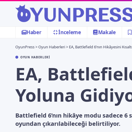
Haber
İnceleme
Makale
OyunPress
>
Oyun Haberleri
>
EA, Battlefield 6’nın Hikâyesini Kısa
OYUN HABERLERI
EA, Battlefie
Yoluna Gidiyo
Battlefield 6’nın hikâye modu sadece 6 s
oyundan çıkarılabileceği belirtiliyor.