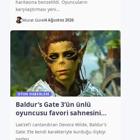
haritasına benzetildi. Oyuncuların
karşılaştırması yeni…
Murat Gürel
4 Ağustos 2026
OYUN HABERLERI
Baldur’s Gate 3’ün ünlü
oyuncusu favori sahnesini
açıkladı
Lae’zel’i canlandıran Devora Wilde, Baldur’s
Gate 3’te kendi karakteriyle kurduğu ilişkiyi
neden…