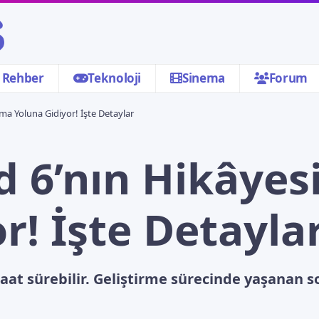
Rehber
Teknoloji
Sinema
Forum
ltma Yoluna Gidiyor! İşte Detaylar
ld 6’nın Hikâyes
r! İşte Detayla
aat sürebilir. Geliştirme sürecinde yaşanan so