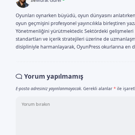
Murat Gürel
İle
Oyunları oynarken büyüdü, oyun dünyasını anlatırken
oyun geçmişini profesyonel yayıncılıkla birleştiren 
Yönetmenliğini yürütmektedir. Sektördeki gelişmeleri s
standartları ve içerik stratejileri üzerine de uzmanl
disipliniyle harmanlayarak, OyunPress okurlarına en doğ
Yorum yapılmamış
E-posta adresiniz yayınlanmayacak.
Gerekli alanlar
*
ile işare