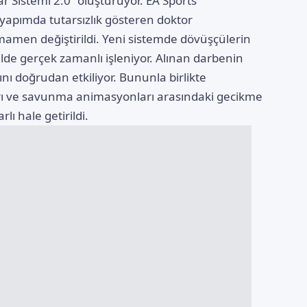
 Sistemi 2.0” oluşturuyor. EA Sports
i yapımda tutarsızlık gösteren doktor
mamen değiştirildi. Yeni sistemde dövüşçülerin
lde gerçek zamanlı işleniyor. Alınan darbenin
nı doğrudan etkiliyor. Bununla birlikte
ldırı ve savunma animasyonları arasındaki gecikme
lı hale getirildi.