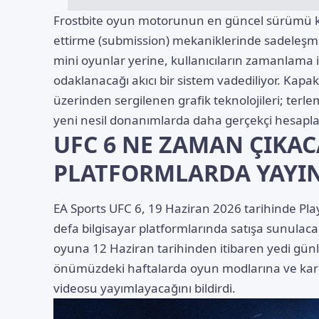
Frostbite oyun motorunun en güncel sürümü kul
ettirme (submission) mekaniklerinde sadeleşm
mini oyunlar yerine, kullanıcıların zamanlama i
odaklanacağı akıcı bir sistem vadediliyor. Kapak
üzerinden sergilenen grafik teknolojileri; terle
yeni nesil donanımlarda daha gerçekçi hesapla
UFC 6 NE ZAMAN ÇIKA
PLATFORMLARDA YAYI
EA Sports UFC 6, 19 Haziran 2026 tarihinde PlayS
defa bilgisayar platformlarında satışa sunulaca
oyuna 12 Haziran tarihinden itibaren yedi günlü
önümüzdeki haftalarda oyun modlarına ve kariy
videosu yayımlayacağını bildirdi.