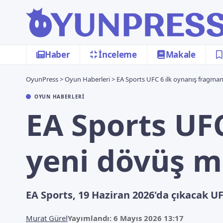
Haber
İnceleme
Makale
OyunPress
>
Oyun Haberleri
>
EA Sports UFC 6 ilk oynanış fragmanı
OYUN HABERLERI
EA Sports UFC
yeni dövüş me
EA Sports, 19 Haziran 2026'da çıkacak U
Murat Gürel
Yayımlandı: 6 Mayıs 2026 13:17