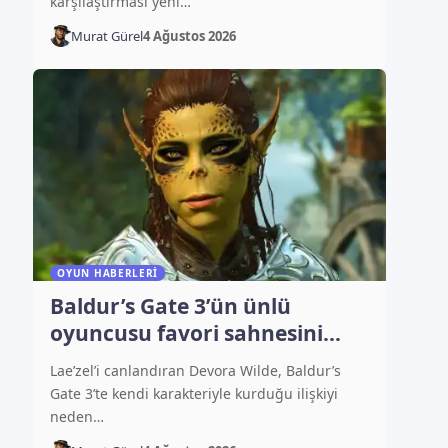
karşılaştırması yeni…
Murat Gürel
4 Ağustos 2026
OYUN HABERLERI
Baldur’s Gate 3’ün ünlü
oyuncusu favori sahnesini
açıkladı
Lae’zel’i canlandıran Devora Wilde, Baldur’s
Gate 3’te kendi karakteriyle kurduğu ilişkiyi
neden…