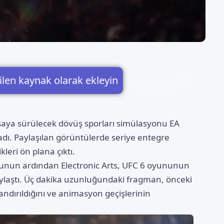
ilen kaynak olarak ekleyin
asaya sürülecek dövüş sporları simülasyonu EA
adı. Paylaşılan görüntülerde seriye entegre
leri ön plana çıktı.
usunun ardından Electronic Arts, UFC 6 oyununun
paylaştı. Üç dakika uzunluğundaki fragman, önceki
andırıldığını ve animasyon geçişlerinin