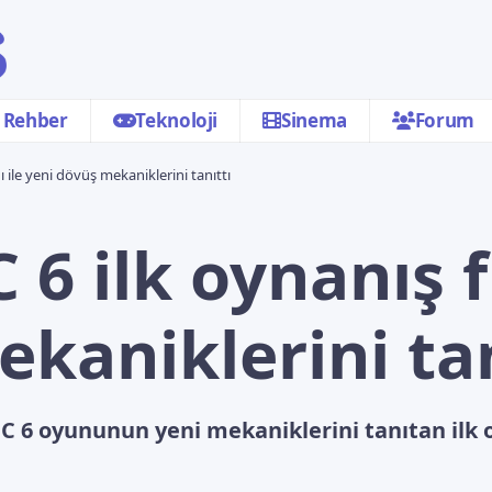
Rehber
Teknoloji
Sinema
Forum
 ile yeni dövüş mekaniklerini tanıttı
 6 ilk oynanış 
kaniklerini tan
FC 6 oyununun yeni mekaniklerini tanıtan ilk