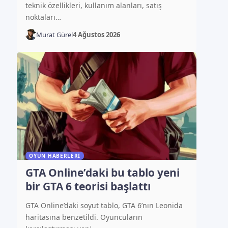
teknik özellikleri, kullanım alanları, satış
noktaları…
Murat Gürel
4 Ağustos 2026
OYUN HABERLERI
GTA Online’daki bu tablo yeni
bir GTA 6 teorisi başlattı
GTA Online’daki soyut tablo, GTA 6’nın Leonida
haritasına benzetildi. Oyuncuların