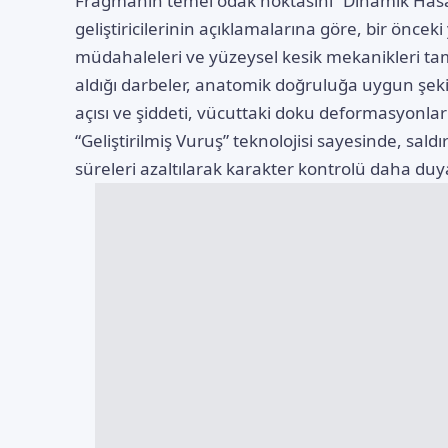
Fragmanın temel odak noktasını “Dinamik Hasar
geliştiricilerinin açıklamalarına göre, bir öncek
müdahaleleri ve yüzeysel kesik mekanikleri ta
aldığı darbeler, anatomik doğruluğa uygun şeki
açısı ve şiddeti, vücuttaki doku deformasyonları
“Geliştirilmiş Vuruş” teknolojisi sayesinde, sa
süreleri azaltılarak karakter kontrolü daha duyar