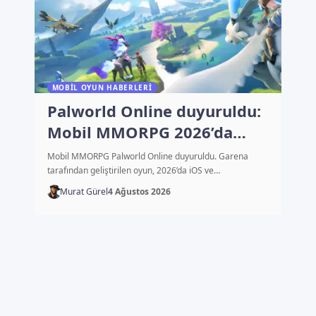
MOBIL OYUN HABERLERI
Palworld Online duyuruldu:
Mobil MMORPG 2026’da
çıkacak
Mobil MMORPG Palworld Online duyuruldu. Garena
tarafından geliştirilen oyun, 2026’da iOS ve…
Murat Gürel
4 Ağustos 2026