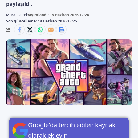
paylaşıldı.
Murat Gürel
Yayımlandı: 18 Haziran 2026 17:24
Son güncelleme: 18 Haziran 2026 17:25
Google'da tercih edilen kaynak
olarak ekleyin