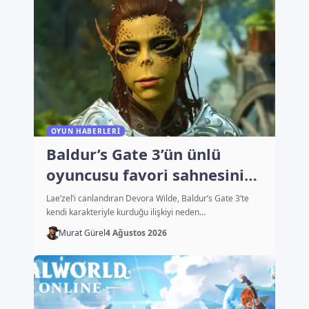
OYUN HABERLERI
Baldur’s Gate 3’ün ünlü
oyuncusu favori sahnesini
açıkladı
Lae’zel’i canlandıran Devora Wilde, Baldur’s Gate 3’te
kendi karakteriyle kurduğu ilişkiyi neden…
Murat Gürel
4 Ağustos 2026