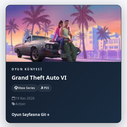
OYUN KÜNYESI
Grand Theft Auto VI
Xbox Series
PS5
19 Kas 2026
Action
Oyun Sayfasına Git
→