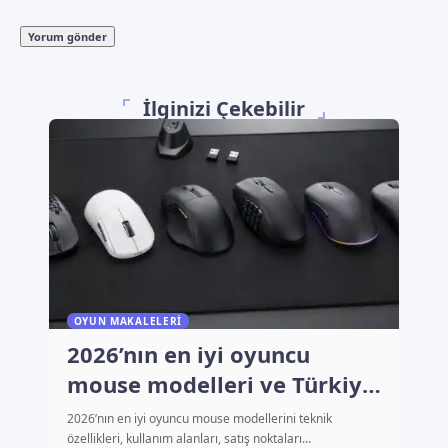
İlginizi Çekebilir
OYUN MAKALELERI
2026’nın en iyi oyuncu
mouse modelleri ve Türkiye
fiyatları
2026’nın en iyi oyuncu mouse modellerini teknik
özellikleri, kullanım alanları, satış noktaları…