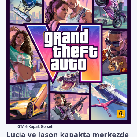
GTA 6 Kapak Görseli
Lucia ve Jason kapakta merkezde