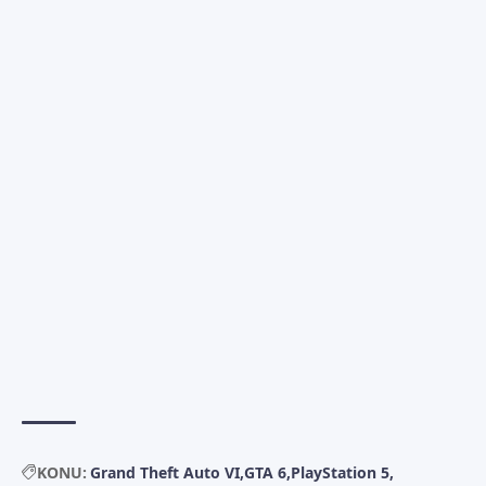
KONU:
Grand Theft Auto VI
GTA 6
PlayStation 5