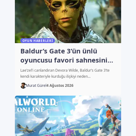
OYUN HABERLERI
Baldur’s Gate 3’ün ünlü
oyuncusu favori sahnesini
açıkladı
Lae’zel’i canlandıran Devora Wilde, Baldur’s Gate 3’te
kendi karakteriyle kurduğu ilişkiyi neden…
Murat Gürel
4 Ağustos 2026