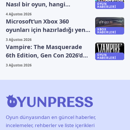
Nasıl bir oyun, hangi
OYUN
HABERLERI
platformlarda oynanıyor?
4 Ağustos 2026
Microsoft’un Xbox 360
oyunları için hazırladığı yeni
XBOX
HABERLERI
plan sızdı
3 Ağustos 2026
Vampire: The Masquerade
6th Edition, Gen Con 2026’da
OYUN
HABERLERI
duyuruldu
3 Ağustos 2026
Oyun dünyasından en güncel haberler,
incelemeler, rehberler ve liste içerikleri