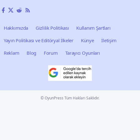
Hakkımızda
Gizlilik Politikası
Kullanım Şartları
Yayın Politikası ve Editöryal İlkeler
Künye
İletişim
Reklam
Blog
Forum
Tarayıcı Oyunları
© OyunPress Tüm Hakları Saklıdır.