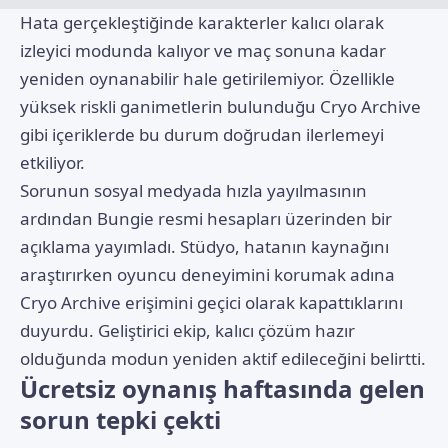
Hata gerçekleştiğinde karakterler kalıcı olarak
izleyici modunda kalıyor ve maç sonuna kadar
yeniden oynanabilir hale getirilemiyor. Özellikle
yüksek riskli ganimetlerin bulunduğu Cryo Archive
gibi içeriklerde bu durum doğrudan ilerlemeyi
etkiliyor.
Sorunun sosyal medyada hızla yayılmasının
ardından Bungie resmi hesapları üzerinden bir
açıklama yayımladı. Stüdyo, hatanın kaynağını
araştırırken oyuncu deneyimini korumak adına
Cryo Archive erişimini geçici olarak kapattıklarını
duyurdu. Geliştirici ekip, kalıcı çözüm hazır
olduğunda modun yeniden aktif edileceğini belirtti.
Ücretsiz oynanış haftasında gelen
sorun tepki çekti