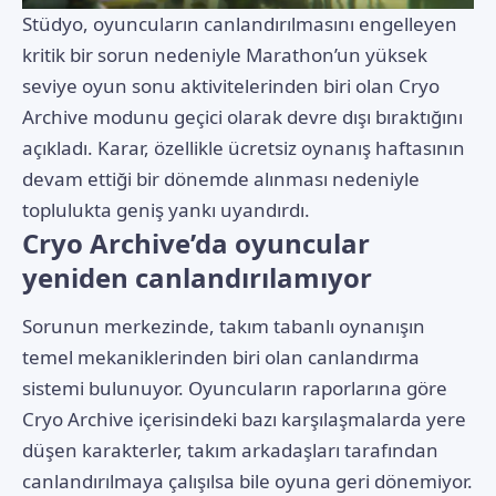
Stüdyo, oyuncuların canlandırılmasını engelleyen
kritik bir sorun nedeniyle Marathon’un yüksek
seviye oyun sonu aktivitelerinden biri olan Cryo
Archive modunu geçici olarak devre dışı bıraktığını
açıkladı. Karar, özellikle ücretsiz oynanış haftasının
devam ettiği bir dönemde alınması nedeniyle
toplulukta geniş yankı uyandırdı.
Cryo Archive’da oyuncular
yeniden canlandırılamıyor
Sorunun merkezinde, takım tabanlı oynanışın
temel mekaniklerinden biri olan canlandırma
sistemi bulunuyor. Oyuncuların raporlarına göre
Cryo Archive içerisindeki bazı karşılaşmalarda yere
düşen karakterler, takım arkadaşları tarafından
canlandırılmaya çalışılsa bile oyuna geri dönemiyor.