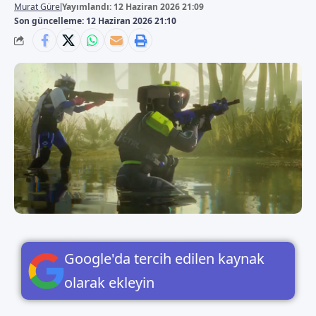
Murat Gürel
Yayımlandı: 12 Haziran 2026 21:09
Son güncelleme: 12 Haziran 2026 21:10
Google'da tercih edilen kaynak
olarak ekleyin