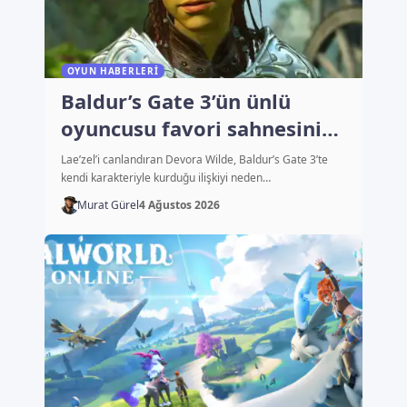
OYUN HABERLERI
Baldur’s Gate 3’ün ünlü
oyuncusu favori sahnesini
açıkladı
Lae’zel’i canlandıran Devora Wilde, Baldur’s Gate 3’te
kendi karakteriyle kurduğu ilişkiyi neden…
Murat Gürel
4 Ağustos 2026