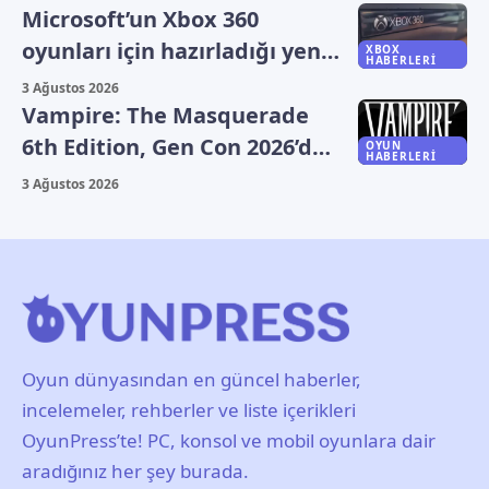
Microsoft’un Xbox 360
oyunları için hazırladığı yeni
XBOX
HABERLERI
plan sızdı
3 Ağustos 2026
Vampire: The Masquerade
6th Edition, Gen Con 2026’da
OYUN
HABERLERI
duyuruldu
3 Ağustos 2026
Oyun dünyasından en güncel haberler,
incelemeler, rehberler ve liste içerikleri
OyunPress’te! PC, konsol ve mobil oyunlara dair
aradığınız her şey burada.