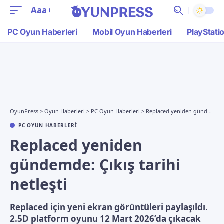
Aaa
PC Oyun Haberleri
Mobil Oyun Haberleri
PlayStati
OyunPress
>
Oyun Haberleri
>
PC Oyun Haberleri
>
Replaced yeniden gündemde: Çıkış tarihi netleşti
PC OYUN HABERLERI
Replaced yeniden
gündemde: Çıkış tarihi
netleşti
Replaced için yeni ekran görüntüleri paylaşıldı.
2.5D platform oyunu 12 Mart 2026’da çıkacak