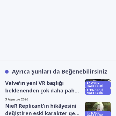
Ayrıca Şunları da Beğenebilirsiniz
Valve’ın yeni VR başlığı
PC OYUN
HABERLERI
beklenenden çok daha pahalı
TEKNOLOJI
HABERLERI
olabilir
3 Ağustos 2026
NieR Replicant’ın hikâyesini
değiştiren eski karakter geri
PC OYUN
HABERLERI