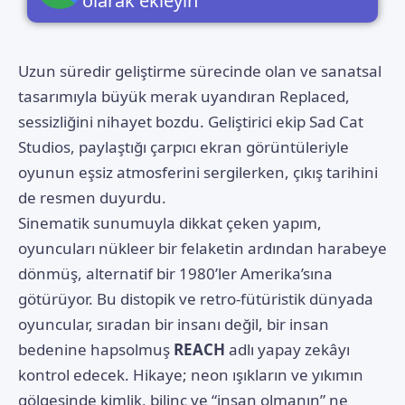
olarak ekleyin
Uzun süredir geliştirme sürecinde olan ve sanatsal
tasarımıyla büyük merak uyandıran
Replaced
,
sessizliğini nihayet bozdu. Geliştirici ekip Sad Cat
Studios, paylaştığı çarpıcı ekran görüntüleriyle
oyunun eşsiz atmosferini sergilerken, çıkış tarihini
de resmen duyurdu.
Sinematik sunumuyla dikkat çeken yapım,
oyuncuları nükleer bir felaketin ardından harabeye
dönmüş, alternatif bir 1980’ler Amerika’sına
götürüyor. Bu distopik ve retro-fütüristik dünyada
oyuncular, sıradan bir insanı değil, bir insan
bedenine hapsolmuş
REACH
adlı yapay zekâyı
kontrol edecek. Hikaye; neon ışıkların ve yıkımın
gölgesinde kimlik, bilinç ve “insan olmanın” ne