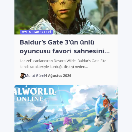
OYUN HABERLERI
Baldur’s Gate 3’ün ünlü
oyuncusu favori sahnesini
açıkladı
Lae’zel’i canlandıran Devora Wilde, Baldur’s Gate 3’te
kendi karakteriyle kurduğu ilişkiyi neden…
Murat Gürel
4 Ağustos 2026