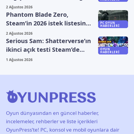
döndü
2 Ağustos 2026
Phantom Blade Zero,
Steam’in 2026 istek listesinde
PC OYUN
HABERLERI
zirveye yerleşti
2 Ağustos 2026
Serious Sam: Shatterverse’ın
ikinci açık testi Steam’de
OYUN
HABERLERI
başladı
1 Ağustos 2026
Oyun dünyasından en güncel haberler,
incelemeler, rehberler ve liste içerikleri
OyunPress’te! PC, konsol ve mobil oyunlara dair