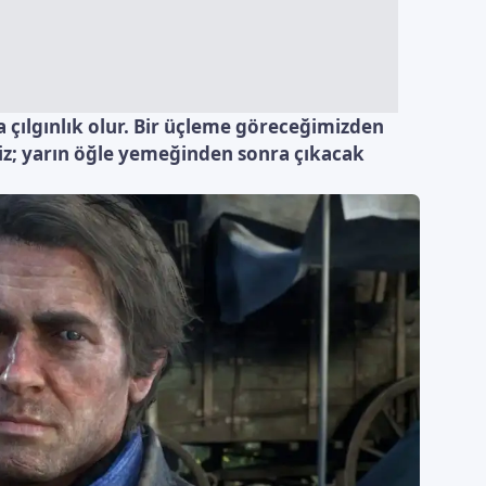
çılgınlık olur. Bir üçleme göreceğimizden
z; yarın öğle yemeğinden sonra çıkacak