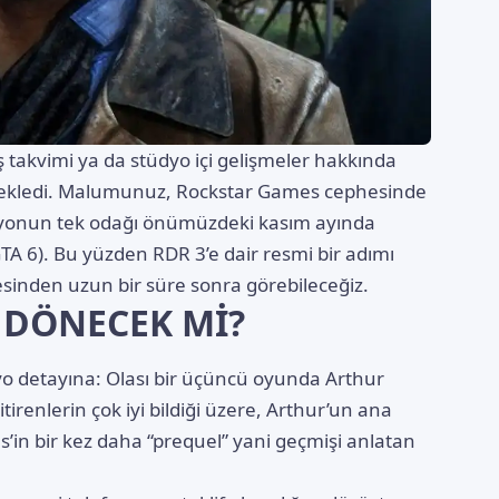
ış takvimi ya da stüdyo içi gelişmeler hakkında
ne ekledi. Malumunuz, Rockstar Games cephesinde
üdyonun tek odağı önümüzdeki kasım ayında
TA 6). Bu yüzden RDR 3’e dair resmi bir adımı
esinden uzun bir süre sonra görebileceğiz.
 DÖNECEK Mİ?
yo detayına: Olası bir üçüncü oyunda Arthur
irenlerin çok iyi bildiği üzere, Arthur’un ana
in bir kez daha “prequel” yani geçmişi anlatan