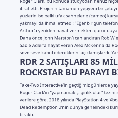
Roger Clark, bu konuda stüdyodan henüz hiçbir 
itiraf etti. Projenin tamamen yepyeni bir çeteyi
yüzlerin ise belki ufak sahnelerle (cameo) karşım
yakmayı da ihmal etmedi: “Eğer bir gün telefon
Arthur’a yeniden hayat vermekten gurur duya
Daha önce John Marston’ı canlandıran Rob Wiet
Sadie Adler’a hayat veren Alex McKenna da Rocks
seve seve kabul edeceklerini açıklamışlardı. Ya
RDR 2 SATIŞLARI 85 Mİ
ROCKSTAR BU PARAYI 
Take-Two Interactive’in geçtiğimiz günlerde yayı
Roger Clark’ın “yapmamak çılgınlık olur” tezini
verilere göre, 2018 yılında PlayStation 4 ve Xb
Dead Redemption 2’nin dünya genelindeki kümü
bıraktı.