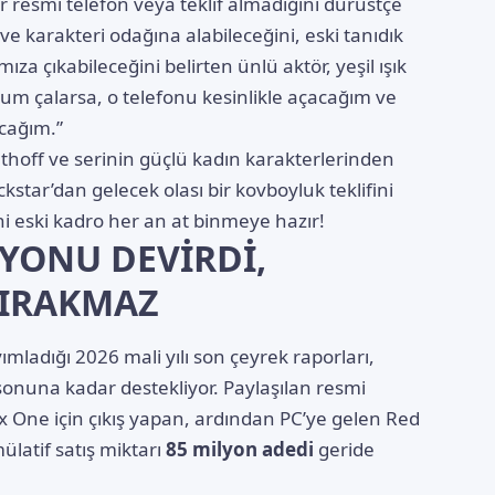
resmi telefon veya teklif almadığını dürüstçe
 ve karakteri odağına alabileceğini, eski tanıdık
ıza çıkabileceğini belirten ünlü aktör, yeşil ışık
um çalarsa, o telefonu kesinlikle açacağım ve
cağım.”
hoff ve serinin güçlü kadın karakterlerinden
tar’dan gelecek olası bir kovboyluk teklifini
ni eski kadro her an at binmeye hazır!
LYONU DEVİRDİ,
BIRAKMAZ
mladığı 2026 mali yılı son çeyrek raporları,
 sonuna kadar destekliyor. Paylaşılan resmi
ox One için çıkış yapan, ardından PC’ye gelen Red
latif satış miktarı
85 milyon adedi
geride