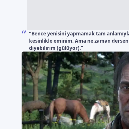
“Bence yenisini yapmamak tam anlamıyla 
kesinlikle eminim. Ama ne zaman derseni
diyebilirim (gülüyor).”