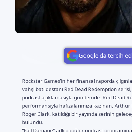
Google'da tercih ed
Rockstar Games’in her finansal raporda çılgın
vahşi batı destanı
Red Dead Redemption
serisi
podcast açıklamasıyla gündemde. Red Dead Re
performansıyla hafızalarımıza kazınan, Arthur
Roger Clark, katıldığı bir yayında serinin gele
bulundu.
“
Fall Damage
” adlı popüler podcast programına