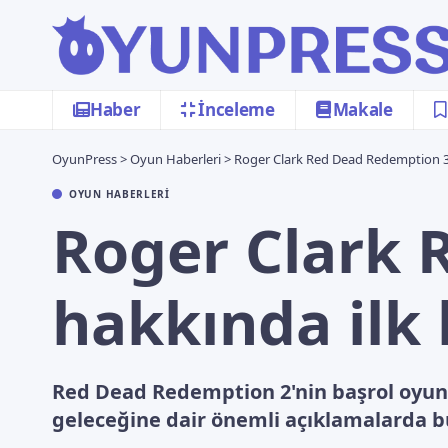
Haber
İnceleme
Makale
OyunPress
>
Oyun Haberleri
>
Roger Clark Red Dead Redemption 3
OYUN HABERLERI
Roger Clark 
hakkında ilk
Red Dead Redemption 2'nin başrol oyun
geleceğine dair önemli açıklamalarda 