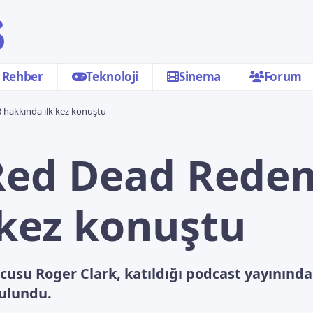
Rehber
Teknoloji
Sinema
Forum
 hakkında ilk kez konuştu
Red Dead Rede
 kez konuştu
cusu Roger Clark, katıldığı podcast yayını
bulundu.