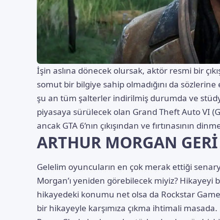
İşin aslına dönecek olursak, aktör resmi bir çık
somut bir bilgiye sahip olmadığını da sözleri
şu an tüm şalterler indirilmiş durumda ve st
piyasaya sürülecek olan Grand Theft Auto VI (G
ancak GTA 6’nın çıkışından ve fırtınasının dinm
ARTHUR MORGAN GERİ
Gelelim oyuncuların en çok merak ettiği senar
Morgan’ı yeniden görebilecek miyiz? Hikayeyi bit
hikayedeki konumu net olsa da Rockstar Games’
bir hikayeyle karşımıza çıkma ihtimali masada.