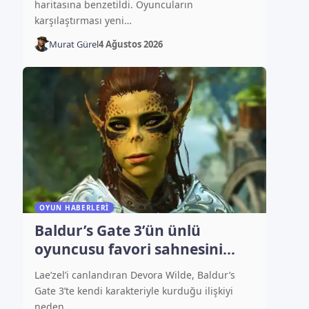
haritasına benzetildi. Oyuncuların
karşılaştırması yeni…
Murat Gürel
4 Ağustos 2026
OYUN HABERLERI
Baldur’s Gate 3’ün ünlü
oyuncusu favori sahnesini
açıkladı
Lae’zel’i canlandıran Devora Wilde, Baldur’s
Gate 3’te kendi karakteriyle kurduğu ilişkiyi
neden…