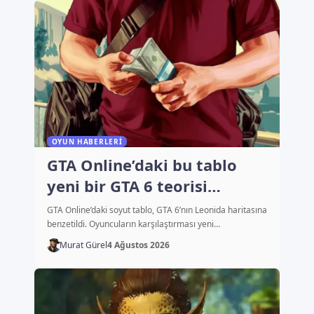
OYUN HABERLERI
GTA Online’daki bu tablo
yeni bir GTA 6 teorisi
başlattı
GTA Online’daki soyut tablo, GTA 6’nın Leonida haritasına
benzetildi. Oyuncuların karşılaştırması yeni…
Murat Gürel
4 Ağustos 2026