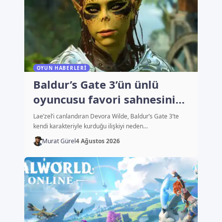
OYUN HABERLERI
Baldur’s Gate 3’ün ünlü
oyuncusu favori sahnesini
açıkladı
Lae’zel’i canlandıran Devora Wilde, Baldur’s Gate 3’te
kendi karakteriyle kurduğu ilişkiyi neden…
Murat Gürel
4 Ağustos 2026