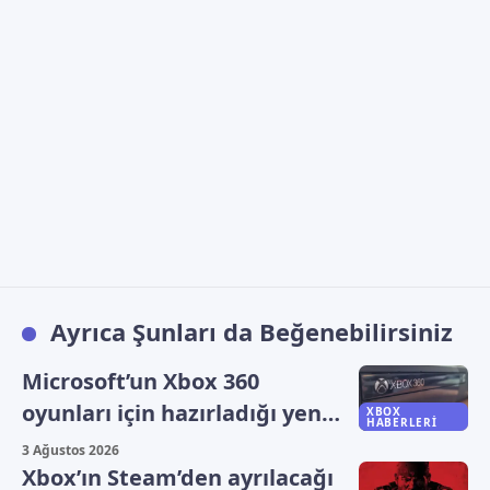
Ayrıca Şunları da Beğenebilirsiniz
Microsoft’un Xbox 360
oyunları için hazırladığı yeni
XBOX
HABERLERI
plan sızdı
3 Ağustos 2026
Xbox’ın Steam’den ayrılacağı