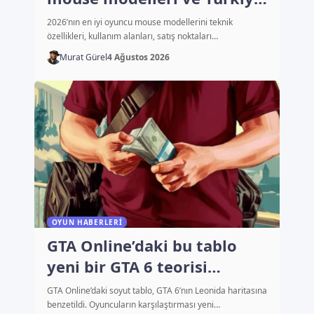
fiyatları
2026’nın en iyi oyuncu mouse modellerini teknik
özellikleri, kullanım alanları, satış noktaları…
Murat Gürel
4 Ağustos 2026
OYUN HABERLERI
GTA Online’daki bu tablo
yeni bir GTA 6 teorisi
başlattı
GTA Online’daki soyut tablo, GTA 6’nın Leonida haritasına
benzetildi. Oyuncuların karşılaştırması yeni…