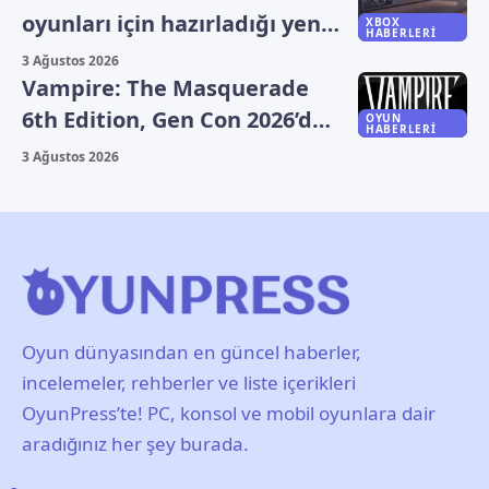
oyunları için hazırladığı yeni
XBOX
HABERLERI
plan sızdı
3 Ağustos 2026
Vampire: The Masquerade
6th Edition, Gen Con 2026’da
OYUN
HABERLERI
duyuruldu
3 Ağustos 2026
Oyun dünyasından en güncel haberler,
incelemeler, rehberler ve liste içerikleri
OyunPress’te! PC, konsol ve mobil oyunlara dair
aradığınız her şey burada.