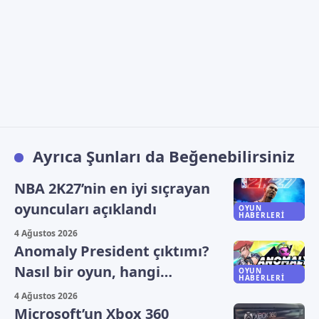
Ayrıca Şunları da Beğenebilirsiniz
NBA 2K27’nin en iyi sıçrayan
oyuncuları açıklandı
OYUN
HABERLERI
4 Ağustos 2026
Anomaly President çıktımı?
Nasıl bir oyun, hangi
OYUN
HABERLERI
platformlarda oynanıyor?
4 Ağustos 2026
Microsoft’un Xbox 360