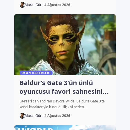
Murat Gürel
4 Ağustos 2026
OYUN HABERLERI
Baldur’s Gate 3’ün ünlü
oyuncusu favori sahnesini
açıkladı
Lae’zel’i canlandıran Devora Wilde, Baldur’s Gate 3’te
kendi karakteriyle kurduğu ilişkiyi neden…
Murat Gürel
4 Ağustos 2026