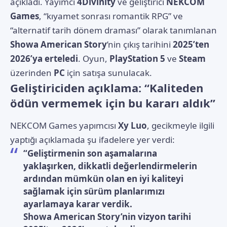
açıkladı. Yayımcı
4Divinity
ve geliştirici
NEKCOM
Games
, “kıyamet sonrası romantik RPG” ve
“alternatif tarih dönem draması” olarak tanımlanan
Showa American Story
’nin çıkış tarihini
2025’ten
2026’ya erteledi
. Oyun,
PlayStation 5
ve
Steam
üzerinden
PC
için satışa sunulacak.
Geliştiriciden açıklama: “Kaliteden
ödün vermemek için bu kararı aldık”
NEKCOM Games yapımcısı
Xy Luo
, gecikmeyle ilgili
yaptığı açıklamada şu ifadelere yer verdi:
“Geliştirmenin son aşamalarına
yaklaşırken, dikkatli değerlendirmelerin
ardından mümkün olan en iyi kaliteyi
sağlamak için sürüm planlarımızı
ayarlamaya karar verdik.
Showa American Story’nin vizyon tarihi