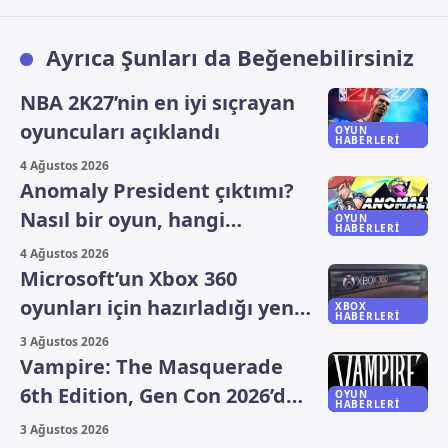
Ayrıca Şunları da Beğenebilirsiniz
NBA 2K27’nin en iyi sıçrayan
oyuncuları açıklandı
OYUN
HABERLERI
4 Ağustos 2026
Anomaly President çıktımı?
Nasıl bir oyun, hangi
OYUN
HABERLERI
platformlarda oynanıyor?
4 Ağustos 2026
Microsoft’un Xbox 360
oyunları için hazırladığı yeni
XBOX
HABERLERI
plan sızdı
3 Ağustos 2026
Vampire: The Masquerade
6th Edition, Gen Con 2026’da
OYUN
HABERLERI
duyuruldu
3 Ağustos 2026