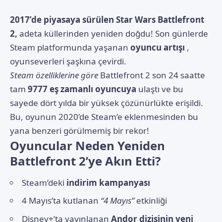
2017’de piyasaya sürülen Star Wars Battlefront
2,
adeta küllerinden yeniden doğdu! Son günlerde
Steam platformunda yaşanan
oyuncu artışı
,
oyunseverleri şaşkına çevirdi.
Steam özelliklerine göre
Battlefront 2 son 24 saatte
tam
9777 eş zamanlı oyuncuya
ulaştı ve bu
sayede dört yılda bir yüksek çözünürlükte erişildi.
Bu, oyunun 2020’de Steam’e eklenmesinden bu
yana benzeri görülmemiş bir rekor!
Oyuncular Neden Yeniden
Battlefront 2’ye Akın Etti?
Steam’deki
indirim kampanyası
4 Mayıs’ta kutlanan
“4 Mayıs”
etkinliği
Disney+’ta yayınlanan
Andor dizisinin yeni