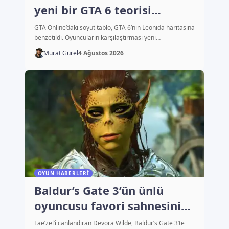
yeni bir GTA 6 teorisi
başlattı
GTA Online’daki soyut tablo, GTA 6’nın Leonida haritasına
benzetildi. Oyuncuların karşılaştırması yeni…
Murat Gürel
4 Ağustos 2026
OYUN HABERLERI
Baldur’s Gate 3’ün ünlü
oyuncusu favori sahnesini
açıkladı
Lae’zel’i canlandıran Devora Wilde, Baldur’s Gate 3’te