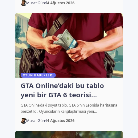
Murat Gürel
4 Ağustos 2026
OYUN HABERLERI
GTA Online’daki bu tablo
yeni bir GTA 6 teorisi
başlattı
GTA Online’daki soyut tablo, GTA 6’nın Leonida haritasına
benzetildi. Oyuncuların karşılaştırması yeni…
Murat Gürel
4 Ağustos 2026