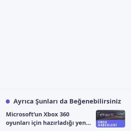
Ayrıca Şunları da Beğenebilirsiniz
Microsoft’un Xbox 360
oyunları için hazırladığı yeni
XBOX
HABERLERI