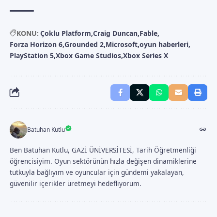
KONU:
Çoklu Platform
Craig Duncan
Fable
Forza Horizon 6
Grounded 2
Microsoft
oyun haberleri
PlayStation 5
Xbox Game Studios
Xbox Series X
Batuhan Kutlu
Ben Batuhan Kutlu, GAZİ ÜNİVERSİTESİ, Tarih Öğretmenliği
öğrencisiyim. Oyun sektörünün hızla değişen dinamiklerine
tutkuyla bağlıyım ve oyuncular için gündemi yakalayan,
güvenilir içerikler üretmeyi hedefliyorum.