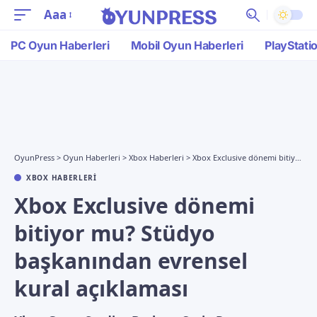
Aaa
PC Oyun Haberleri
Mobil Oyun Haberleri
PlayStati
OyunPress
>
Oyun Haberleri
>
Xbox Haberleri
>
Xbox Exclusive dönemi bitiyor mu? Stüdyo başkanından evrensel kural açıklaması
XBOX HABERLERI
Xbox Exclusive dönemi
bitiyor mu? Stüdyo
başkanından evrensel
kural açıklaması