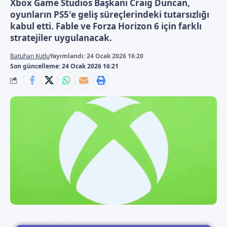
Xbox Game Studios Başkanı Craig Duncan,
oyunların PS5'e geliş süreçlerindeki tutarsızlığı
kabul etti. Fable ve Forza Horizon 6 için farklı
stratejiler uygulanacak.
Batuhan Kutlu
Yayımlandı: 24 Ocak 2026 16:20
Son güncelleme: 24 Ocak 2026 16:21