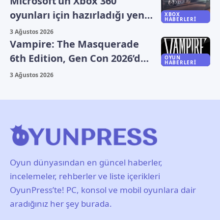
Microsoft’un Xbox 360
oyunları için hazırladığı yeni
XBOX
HABERLERI
plan sızdı
3 Ağustos 2026
Vampire: The Masquerade
6th Edition, Gen Con 2026’da
OYUN
HABERLERI
duyuruldu
3 Ağustos 2026
Oyun dünyasından en güncel haberler,
incelemeler, rehberler ve liste içerikleri
OyunPress’te! PC, konsol ve mobil oyunlara dair
aradığınız her şey burada.