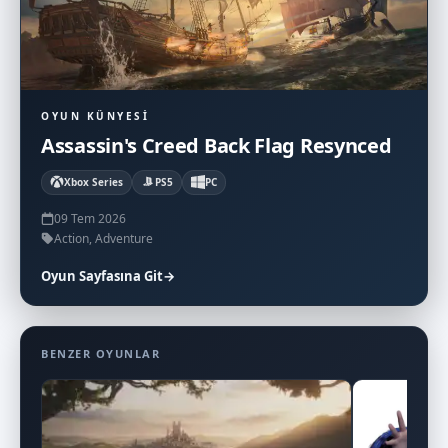
OYUN KÜNYESI
Assassin's Creed Back Flag Resynced
Xbox Series
PS5
PC
09 Tem 2026
Action, Adventure
Oyun Sayfasına Git
→
BENZER OYUNLAR