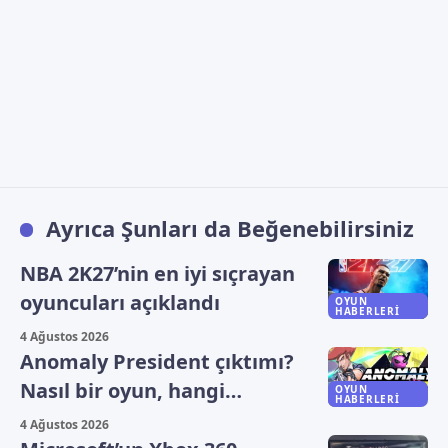
Ayrıca Şunları da Beğenebilirsiniz
NBA 2K27’nin en iyi sıçrayan
oyuncuları açıklandı
OYUN
HABERLERI
4 Ağustos 2026
Anomaly President çıktımı?
Nasıl bir oyun, hangi
OYUN
HABERLERI
platformlarda oynanıyor?
4 Ağustos 2026