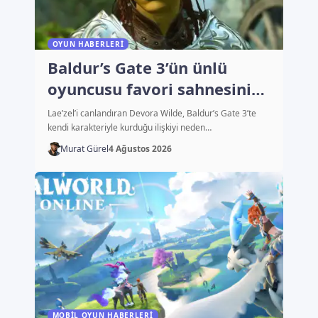
OYUN HABERLERI
Baldur’s Gate 3’ün ünlü
oyuncusu favori sahnesini
açıkladı
Lae’zel’i canlandıran Devora Wilde, Baldur’s Gate 3’te
kendi karakteriyle kurduğu ilişkiyi neden…
Murat Gürel
4 Ağustos 2026
MOBIL OYUN HABERLERI