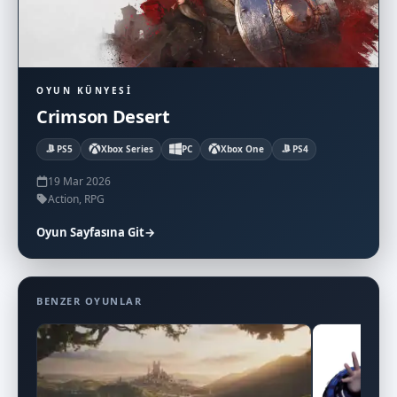
OYUN KÜNYESI
Crimson Desert
PS5
Xbox Series
PC
Xbox One
PS4
19 Mar 2026
Action, RPG
Oyun Sayfasına Git
→
BENZER OYUNLAR