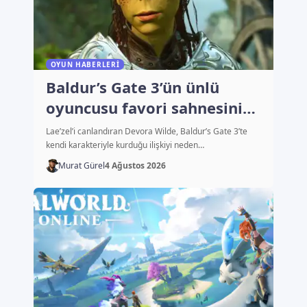
OYUN HABERLERI
Baldur’s Gate 3’ün ünlü
oyuncusu favori sahnesini
açıkladı
Lae’zel’i canlandıran Devora Wilde, Baldur’s Gate 3’te
kendi karakteriyle kurduğu ilişkiyi neden…
Murat Gürel
4 Ağustos 2026