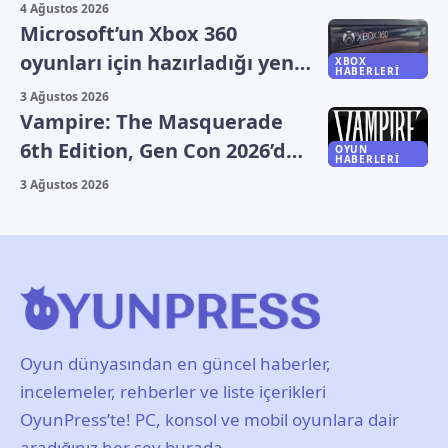
platformlarda oynanıyor?
4 Ağustos 2026
Microsoft’un Xbox 360
oyunları için hazırladığı yeni
XBOX
HABERLERI
plan sızdı
3 Ağustos 2026
Vampire: The Masquerade
6th Edition, Gen Con 2026’da
OYUN
HABERLERI
duyuruldu
3 Ağustos 2026
Oyun dünyasından en güncel haberler,
incelemeler, rehberler ve liste içerikleri
OyunPress’te! PC, konsol ve mobil oyunlara dair
aradığınız her şey burada.