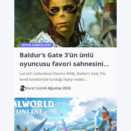
OYUN HABERLERI
Baldur’s Gate 3’ün ünlü
oyuncusu favori sahnesini
açıkladı
Lae’zel’i canlandıran Devora Wilde, Baldur’s Gate 3’te
kendi karakteriyle kurduğu ilişkiyi neden…
Murat Gürel
4 Ağustos 2026