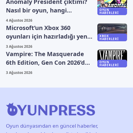
Anomaly President çıktımı?
Nasıl bir oyun, hangi
OYUN
HABERLERI
platformlarda oynanıyor?
4 Ağustos 2026
Microsoft’un Xbox 360
oyunları için hazırladığı yeni
XBOX
HABERLERI
plan sızdı
3 Ağustos 2026
Vampire: The Masquerade
6th Edition, Gen Con 2026’da
OYUN
HABERLERI
duyuruldu
3 Ağustos 2026
Oyun dünyasından en güncel haberler,