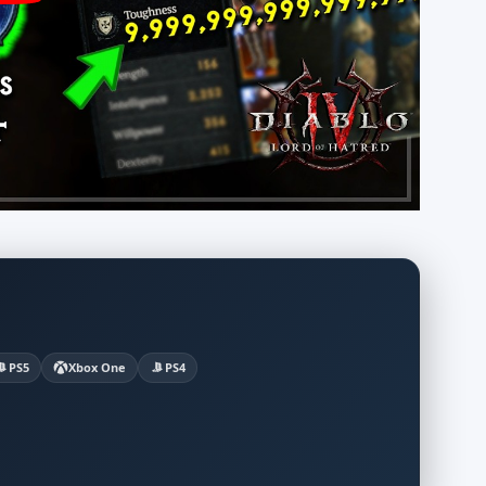
PS5
Xbox One
PS4