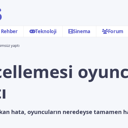
Rehber
Teknoloji
Sinema
Forum
lümsüz yaptı
cellemesi oyunc
ı
çıkan hata, oyuncuların neredeyse tamamen h