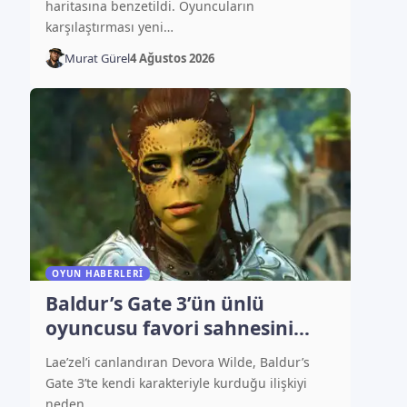
haritasına benzetildi. Oyuncuların
karşılaştırması yeni…
Murat Gürel
4 Ağustos 2026
OYUN HABERLERI
Baldur’s Gate 3’ün ünlü
oyuncusu favori sahnesini
açıkladı
Lae’zel’i canlandıran Devora Wilde, Baldur’s
Gate 3’te kendi karakteriyle kurduğu ilişkiyi
neden…