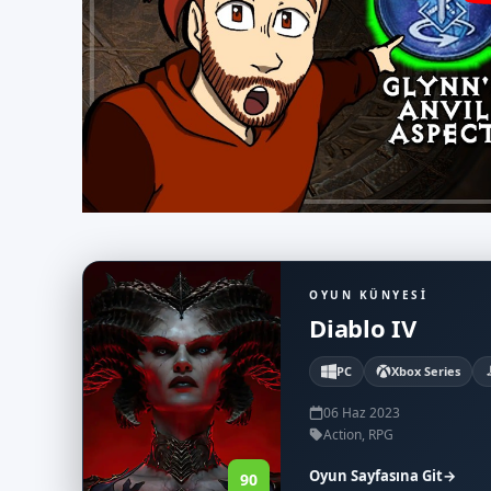
OYUN KÜNYESI
Diablo IV
PC
Xbox Series
06 Haz 2023
Action, RPG
Oyun Sayfasına Git
→
90