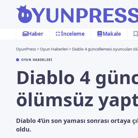
Haber
İnceleme
Makale
OyunPress
>
Oyun Haberleri
>
Diablo 4 güncellemesi oyuncuları ö
OYUN HABERLERI
Diablo 4 gün
ölümsüz yapt
Diablo 4’ün son yaması sonrası ortaya 
oldu.