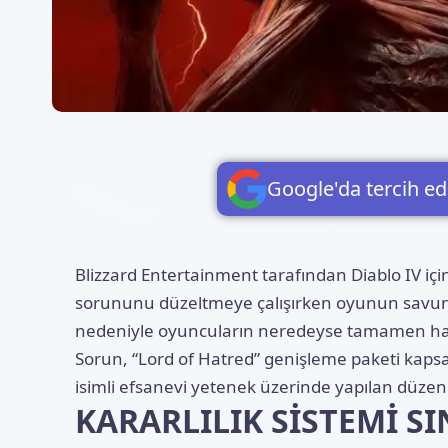
Google'da tercih ed
Blizzard Entertainment tarafından
Diablo IV
içi
sorununu düzeltmeye çalışırken oyunun savun
nedeniyle oyuncuların neredeyse tamamen hasar 
Sorun, “Lord of Hatred” genişleme paketi kaps
isimli efsanevi yetenek üzerinde yapılan düzen
KARARLILIK SİSTEMİ SI