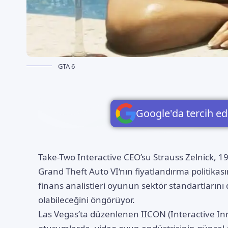
GTA 6
Google'da tercih ed
Take-Two Interactive CEO’su Strauss Zelnick, 1
Grand Theft Auto VI
‘nın fiyatlandırma politik
finans analistleri oyunun sektör standartlarını d
olabileceğini öngörüyor.
Las Vegas’ta düzenlenen IICON (Interactive In