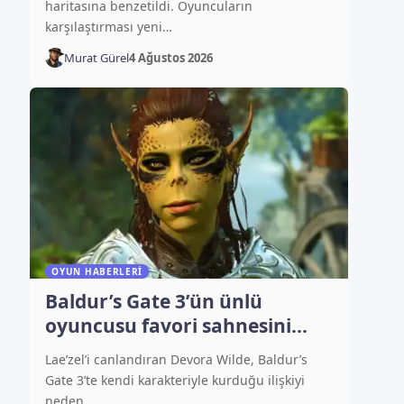
haritasına benzetildi. Oyuncuların
karşılaştırması yeni…
Murat Gürel
4 Ağustos 2026
OYUN HABERLERI
Baldur’s Gate 3’ün ünlü
oyuncusu favori sahnesini
açıkladı
Lae’zel’i canlandıran Devora Wilde, Baldur’s
Gate 3’te kendi karakteriyle kurduğu ilişkiyi
neden…