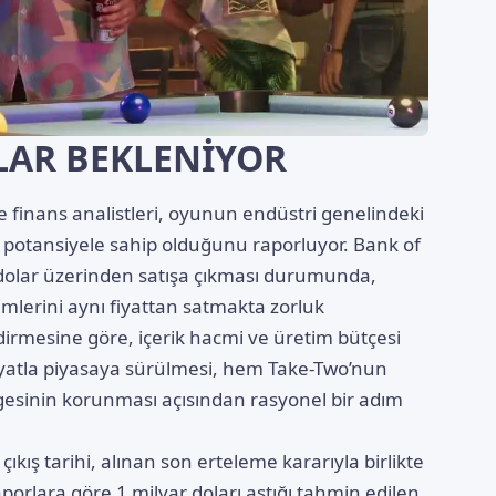
LAR BEKLENİYOR
e finans analistleri, oyunun endüstri genelindeki
ir potansiyele sahip olduğunu raporluyor. Bank of
 dolar üzerinden satışa çıkması durumunda,
imlerini aynı fiyattan satmakta zorluk
rmesine göre, içerik hacmi ve üretim bütçesi
fiyatla piyasaya sürülmesi, hem Take-Two’nun
ngesinin korunması açısından rasyonel bir adım
ıkış tarihi, alınan son erteleme kararıyla birlikte
aporlara göre 1 milyar doları aştığı tahmin edilen