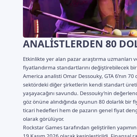
ANALİSTLERDEN 80 DO
Etkinlikte yer alan pazar araştırma uzmanları v
fiyatlandırma standartlarını değiştirebilecek b
America analisti Omar Dessouky, GTA 6’nın 70
sektördeki diğer şirketlerin kendi standart üret
yaşayacağını savundu. Dessouky’nin değerlendi
göz önüne alındığında oyunun 80 dolarlık bir 
ticari hedefleri hem de pazarın genel fiyat de
olarak görülüyor.
Rockstar Games tarafından geliştirilen yapımın ç
19 Kasım 2026 olarak kesinleştirildi. Finansal r