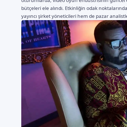
oturumlarda, video oyun endüstrisinin güncel
bütçeleri ele alındı. Etkinliğin odak noktalarınd
yayıncı şirket yöneticileri hem de pazar analistler