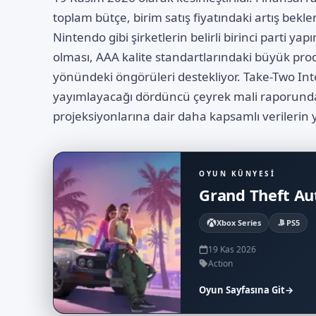
toplam bütçe, birim satış fiyatındaki artış bekl
Nintendo gibi şirketlerin belirli birinci parti ya
olması, AAA kalite standartlarındaki büyük prod
yönündeki öngörüleri destekliyor. Take-Two Int
yayımlayacağı dördüncü çeyrek mali raporunda
projeksiyonlarına dair daha kapsamlı verilerin 
OYUN KÜNYESI
Grand Theft Au
Xbox Series
PS5
19 Kas 2026
Action
Oyun Sayfasına Git
→