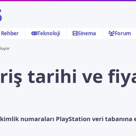
Rehber
Teknoloji
Sinema
Forum
oluyor
iş tarihi ve fiya
mlik numaraları PlayStation veri tabanına ek