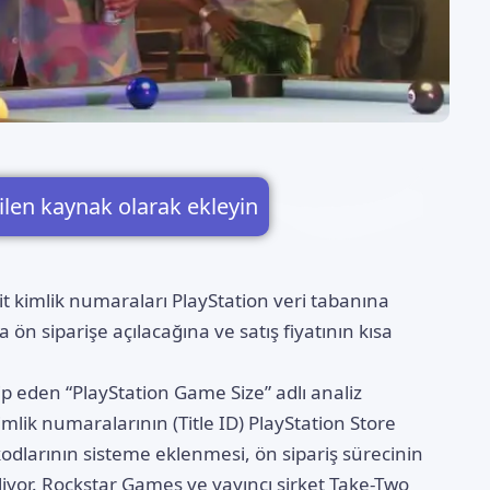
ilen kaynak olarak ekleyin
t kimlik numaraları PlayStation veri tabanına
ön siparişe açılacağına ve satış fiyatının kısa
kip eden “PlayStation Game Size” adlı analiz
mlik numaralarının (Title ID) PlayStation Store
 kodlarının sisteme eklenmesi, ön sipariş sürecinin
liyor. Rockstar Games ve yayıncı şirket Take-Two