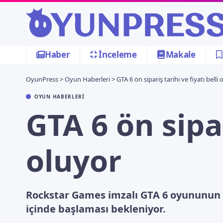
Haber
İnceleme
Makale
OyunPress
>
Oyun Haberleri
>
GTA 6 ön sipariş tarihi ve fiyatı belli 
OYUN HABERLERI
GTA 6 ön sipar
oluyor
Rockstar Games imzalı GTA 6 oyununun ki
içinde başlaması bekleniyor.