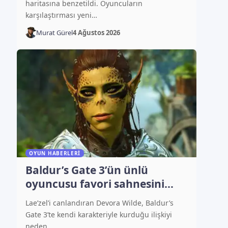
haritasına benzetildi. Oyuncuların
karşılaştırması yeni…
Murat Gürel
4 Ağustos 2026
OYUN HABERLERI
Baldur’s Gate 3’ün ünlü
oyuncusu favori sahnesini
açıkladı
Lae’zel’i canlandıran Devora Wilde, Baldur’s
Gate 3’te kendi karakteriyle kurduğu ilişkiyi
neden…