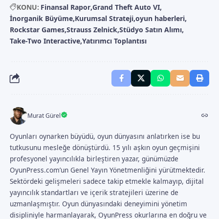
KONU:
Finansal Rapor
Grand Theft Auto VI
İnorganik Büyüme
Kurumsal Strateji
oyun haberleri
Rockstar Games
Strauss Zelnick
Stüdyo Satın Alımı
Take-Two Interactive
Yatırımcı Toplantısı
Murat Gürel
Oyunları oynarken büyüdü, oyun dünyasını anlatırken ise bu
tutkusunu mesleğe dönüştürdü. 15 yılı aşkın oyun geçmişini
profesyonel yayıncılıkla birleştiren yazar, günümüzde
OyunPress.com’un Genel Yayın Yönetmenliğini yürütmektedir.
Sektördeki gelişmeleri sadece takip etmekle kalmayıp, dijital
yayıncılık standartları ve içerik stratejileri üzerine de
uzmanlaşmıştır. Oyun dünyasındaki deneyimini yönetim
disipliniyle harmanlayarak, OyunPress okurlarına en doğru ve