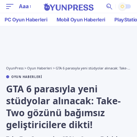
Aaa
PC Oyun Haberleri
Mobil Oyun Haberleri
PlayStati
OyunPress
>
Oyun Haberleri
>
GTA 6 parasıyla yeni stüdyolar alınacak: Take-Two gözünü bağımsız geliştiricilere dikti!
OYUN HABERLERI
GTA 6 parasıyla yeni
stüdyolar alınacak: Take-
Two gözünü bağımsız
geliştiricilere dikti!