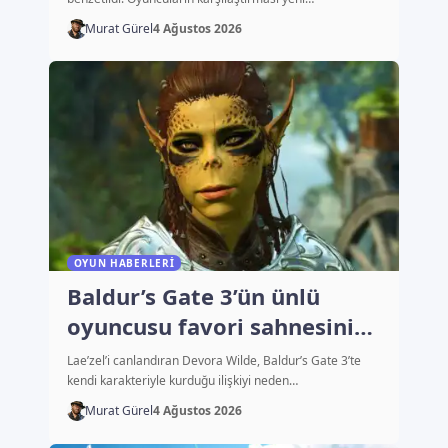
Murat Gürel
4 Ağustos 2026
OYUN HABERLERI
Baldur’s Gate 3’ün ünlü
oyuncusu favori sahnesini
açıkladı
Lae’zel’i canlandıran Devora Wilde, Baldur’s Gate 3’te
kendi karakteriyle kurduğu ilişkiyi neden…
Murat Gürel
4 Ağustos 2026