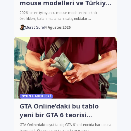
mouse modelleri ve Türkiye
fiyatları
2026’nın en iyi oyuncu mouse modellerini teknik
özellikleri, kullanım alanları, satış noktaları…
Murat Gürel
4 Ağustos 2026
OYUN HABERLERI
GTA Online’daki bu tablo
yeni bir GTA 6 teorisi
başlattı
GTA Online’daki soyut tablo, GTA 6’nın Leonida haritasına
benzetildi. Oyuncuların karşılaştırması yeni…