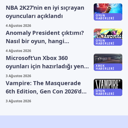
NBA 2K27’nin en iyi sıçrayan
oyuncuları açıklandı
OYUN
HABERLERI
4 Ağustos 2026
Anomaly President çıktımı?
Nasıl bir oyun, hangi
OYUN
HABERLERI
platformlarda oynanıyor?
4 Ağustos 2026
Microsoft’un Xbox 360
oyunları için hazırladığı yeni
XBOX
HABERLERI
plan sızdı
3 Ağustos 2026
Vampire: The Masquerade
6th Edition, Gen Con 2026’da
OYUN
HABERLERI
duyuruldu
3 Ağustos 2026