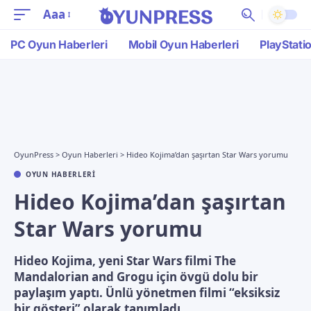
Aaa
PC Oyun Haberleri
Mobil Oyun Haberleri
PlayStati
OyunPress
>
Oyun Haberleri
>
Hideo Kojima’dan şaşırtan Star Wars yorumu
OYUN HABERLERI
Hideo Kojima’dan şaşırtan
Star Wars yorumu
Hideo Kojima, yeni Star Wars filmi The
Mandalorian and Grogu için övgü dolu bir
paylaşım yaptı. Ünlü yönetmen filmi “eksiksiz
bir gösteri” olarak tanımladı.