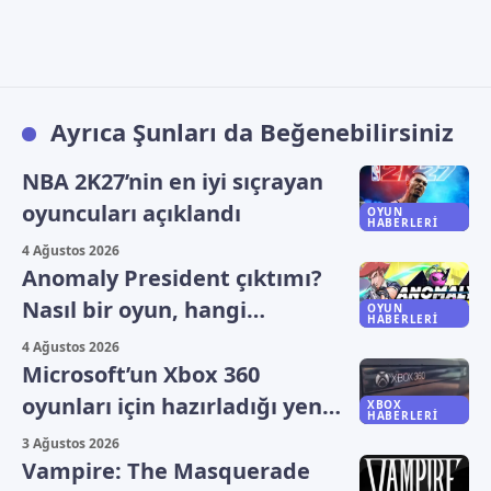
Ayrıca Şunları da Beğenebilirsiniz
NBA 2K27’nin en iyi sıçrayan
oyuncuları açıklandı
OYUN
HABERLERI
4 Ağustos 2026
Anomaly President çıktımı?
Nasıl bir oyun, hangi
OYUN
HABERLERI
platformlarda oynanıyor?
4 Ağustos 2026
Microsoft’un Xbox 360
oyunları için hazırladığı yeni
XBOX
HABERLERI
plan sızdı
3 Ağustos 2026
Vampire: The Masquerade