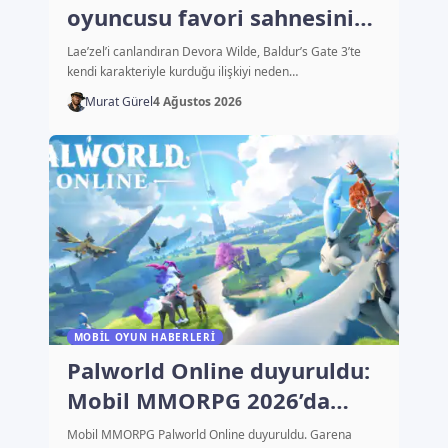
oyuncusu favori sahnesini
açıkladı
Lae’zel’i canlandıran Devora Wilde, Baldur’s Gate 3’te
kendi karakteriyle kurduğu ilişkiyi neden…
Murat Gürel
4 Ağustos 2026
MOBIL OYUN HABERLERI
Palworld Online duyuruldu:
Mobil MMORPG 2026’da
çıkacak
Mobil MMORPG Palworld Online duyuruldu. Garena